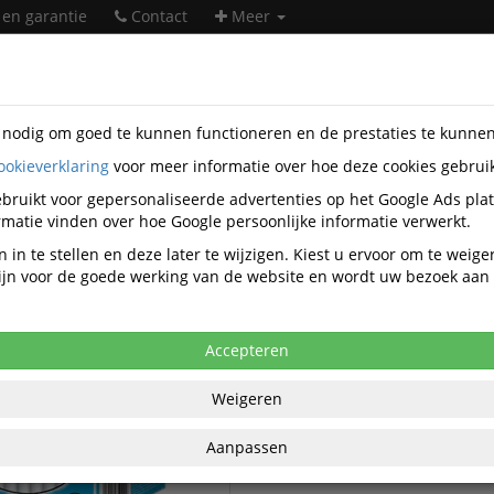
 en garantie
Contact
Meer
s nodig om goed te kunnen functioneren en de prestaties te kunne
ookieverklaring
voor meer informatie over hoe deze cookies gebrui
ntatiemiddelen
Maped
bruikt voor gepersonaliseerde advertenties op het Google Ads pla
Maped presentatiemiddelen
matie vinden over hoe Google persoonlijke informatie verwerkt.
 in te stellen en deze later te wijzigen. Kiest u ervoor om te weig
 zijn voor de goede werking van de website en wordt uw bezoek aa
Maped Bordkrijt
d Bord-accessoires
Maped Wissers
Accepteren
Weigeren
Aanpassen