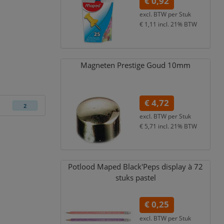
€ 0,92
excl. BTW per
Stuk
€ 1,11
incl. 21% BTW
Magneten Prestige Goud 10mm
€ 4,72
2
excl. BTW per
Stuk
€ 5,71
incl. 21% BTW
Potlood Maped Black'Peps display à 72
stuks pastel
€ 0,25
excl. BTW per
Stuk