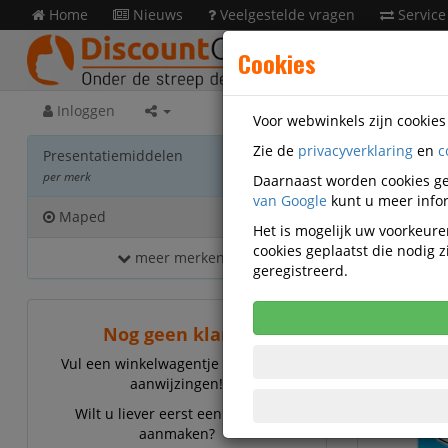
Home
Nieuws
Veelgestelde vragen
Service
Cookies
Inloggen
Voor webwinkels zijn cookie
Zie de
privacyverklaring
en
c
Prese
Presentatiemiddelen
per merk
Daarnaast worden cookies ge
van Google
kunt u meer infor
Maped
39
Het is mogelijk uw voorkeuren
cookies geplaatst die nodig
meer merken...
Mape
geregistreerd.
Nog geen klant?
Vul een winkelwagentje en volg de
aanwijzingen!
Wilt u liever eerst een account
aanmaken?