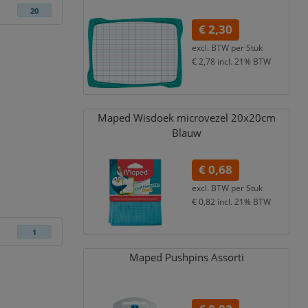
20
€ 2,30
excl. BTW per
Stuk
€ 2,78
incl. 21% BTW
Maped Wisdoek microvezel 20x20cm
Blauw
€ 0,68
excl. BTW per
Stuk
€ 0,82
incl. 21% BTW
1
Maped Pushpins Assorti