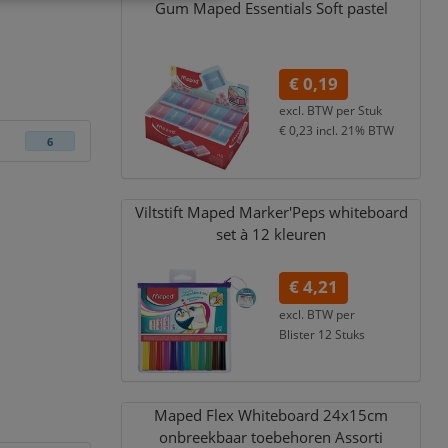
Gum Maped Essentials Soft pastel
€ 0,19
excl. BTW per
Stuk
€ 0,23
incl. 21% BTW
6
Viltstift Maped Marker'Peps whiteboard
set à 12 kleuren
€ 4,21
excl. BTW per
Blister 12 Stuks
€ 5,09
incl. 21% BTW
Maped Flex Whiteboard 24x15cm
onbreekbaar toebehoren Assorti