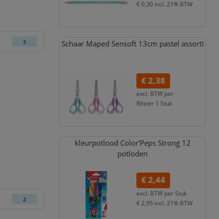
€ 0,30
incl. 21% BTW
Schaar Maped Sensoft 13cm pastel assorti
3
€ 2,38
excl. BTW per
Blister 1 Stuk
€ 2,88
incl. 21% BTW
kleurpotlood Color'Peps Strong 12
potloden
€ 2,44
excl. BTW per
Stuk
2
€ 2,95
incl. 21% BTW