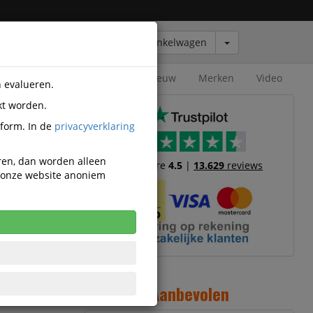
Winkelwagen
Outlet
Nieuw
Merken
Video
n evalueren.
kt worden.
tform. In de
privacyverklaring
eren, dan worden alleen
Trustscore
4.5
|
13.629
reviews
n onze website anoniem
4
1
Aanbevolen