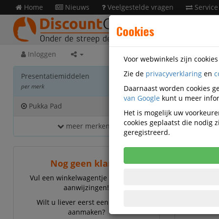
Home
Nieuws
Veelgestelde vragen
Service
Cookies
Inloggen
Voor webwinkels zijn cookie
Zie de
privacyverklaring
en
c
Prese
Presentatiemiddelen
per merk
Daarnaast worden cookies ge
van Google
kunt u meer infor
Pukka Pad
2
Het is mogelijk uw voorkeuren
cookies geplaatst die nodig
meer merken...
Pukka Pa
geregistreerd.
Nog geen klant?
Vul een winkelwagentje en volg de
aanwijzingen!
Wilt u liever eerst een account
aanmaken?