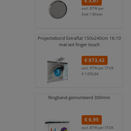
€ 3,67
excl. BTW per
Stuk 1 Blister
€ 4,44
incl. 21% BTW
Projectiebord Extraflat 150x240cm 16:10
mat wit finger touch
€ 873,42
excl. BTW per
STUK
€ 1.056,84
incl. 21% BTW
Ringband gemonteerd 300mm
€ 6,95
excl. BTW per
STUK