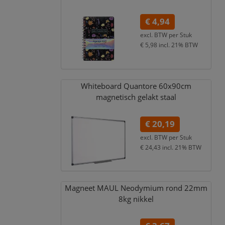
€ 4,94
excl. BTW per
Stuk
€ 5,98
incl. 21% BTW
Whiteboard Quantore 60x90cm
magnetisch gelakt staal
€ 20,19
excl. BTW per
Stuk
€ 24,43
incl. 21% BTW
Magneet MAUL Neodymium rond 22mm
8kg nikkel