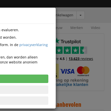
Winkelwagen
Outlet
Nieuw
Merken
Video
n evalueren.
kt worden.
tform. In de
privacyverklaring
eren, dan worden alleen
Trustscore
4.5
|
13.623
reviews
n onze website anoniem
horen
2
Aanbevolen