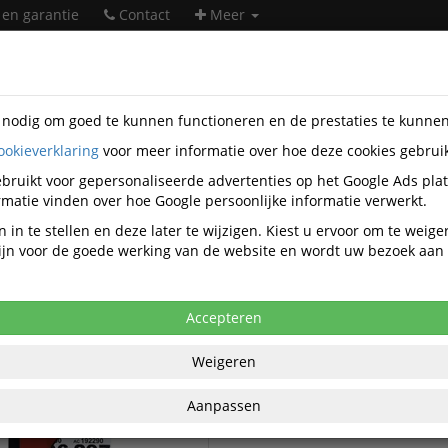
 en garantie
Contact
Meer
s nodig om goed te kunnen functioneren en de prestaties te kunne
ookieverklaring
voor meer informatie over hoe deze cookies gebrui
ntatiemiddelen
Pukka Pad
bruikt voor gepersonaliseerde advertenties op het Google Ads pla
Pukka Pad presentatiemiddelen
matie vinden over hoe Google persoonlijke informatie verwerkt.
 in te stellen en deze later te wijzigen. Kiest u ervoor om te weig
 zijn voor de goede werking van de website en wordt uw bezoek aa
Pukka Pad Evenementen toebe
d Horecabenodigdheden
Accepteren
Weigeren
Aanpassen