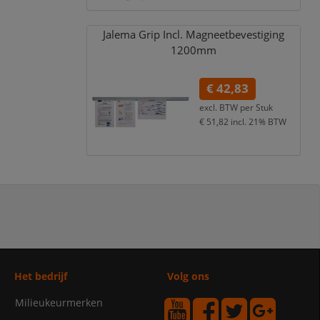
Jalema Grip Incl. Magneetbevestiging
1200mm
€ 42,83
excl. BTW per
Stuk
€ 51,82
incl. 21% BTW
Het bedrijf
Volg ons
Milieukeurmerken