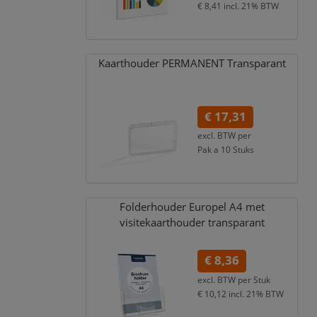
€ 8,41
incl. 21% BTW
Kaarthouder PERMANENT Transparant
€ 17,31
excl. BTW per
Pak a 10 Stuks
€ 20,95
incl. 21% BTW
Folderhouder Europel A4 met
visitekaarthouder transparant
€ 8,36
excl. BTW per
Stuk
€ 10,12
incl. 21% BTW