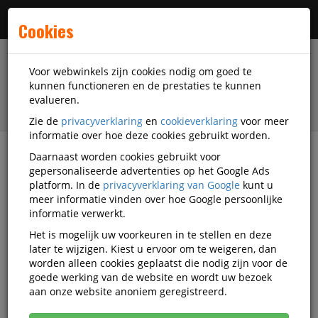
Menu
Cookies
Voor webwinkels zijn cookies nodig om goed te
kunnen functioneren en de prestaties te kunnen
evalueren.
Zie de
privacyverklaring
en
cookieverklaring
voor meer
informatie over hoe deze cookies gebruikt worden.
Daarnaast worden cookies gebruikt voor
filter
gepersonaliseerde advertenties op het Google Ads
platform. In de
privacyverklaring van Google
kunt u
Presentatiemiddelen
Oxyturbo
meer informatie vinden over hoe Google persoonlijke
informatie verwerkt.
Oxyturbo
Het is mogelijk uw voorkeuren in te stellen en deze
later te wijzigen. Kiest u ervoor om te weigeren, dan
presentatiemiddelen
worden alleen cookies geplaatst die nodig zijn voor de
goede werking van de website en wordt uw bezoek
aan onze website anoniem geregistreerd.
Oxyturbo Horecabenodigdheden