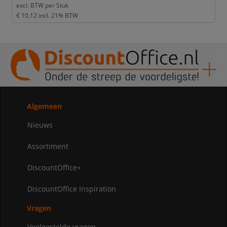
excl. BTW per
Stuk
€ 10,12
incl. 21% BTW
Algemeen
Nieuws
Assortiment
DiscountOffice+
DiscountOffice Inspiration
Vragen
Veelgestelde vragen