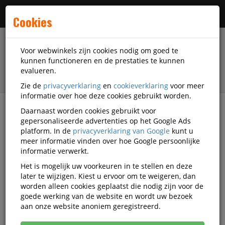
Menu
Cookies
Voor webwinkels zijn cookies nodig om goed te
kunnen functioneren en de prestaties te kunnen
evalueren.
Zie de
privacyverklaring
en
cookieverklaring
voor meer
informatie over hoe deze cookies gebruikt worden.
Daarnaast worden cookies gebruikt voor
filter
gepersonaliseerde advertenties op het Google Ads
platform. In de
privacyverklaring van Google
kunt u
Veiligheidsartikelen
Denios Ag
meer informatie vinden over hoe Google persoonlijke
informatie verwerkt.
Denios Ag
Het is mogelijk uw voorkeuren in te stellen en deze
later te wijzigen. Kiest u ervoor om te weigeren, dan
veiligheidsartikelen
worden alleen cookies geplaatst die nodig zijn voor de
goede werking van de website en wordt uw bezoek
aan onze website anoniem geregistreerd.
Denios Ag Veiligheidstoebehoren