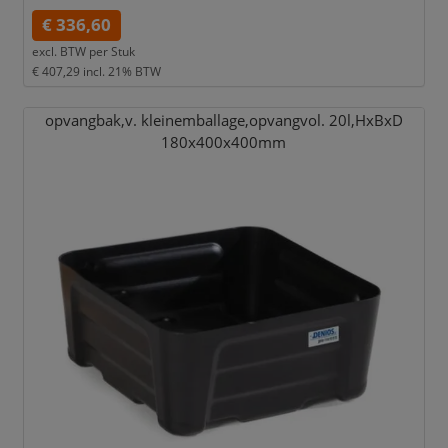
€ 336,60
excl. BTW per
Stuk
€ 407,29
incl. 21% BTW
opvangbak,
v. kleinemballage,
opvangvol. 20l,
HxBxD
180x400x400mm