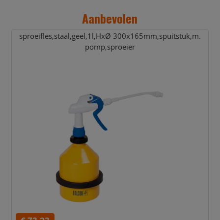
Aanbevolen
sproeifles,
staal,
geel,
1l,
HxØ 300x165mm,
spuitstuk,
m.
pomp,
sproeier