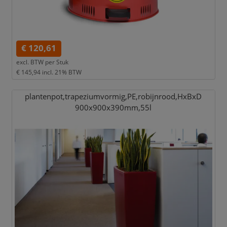
€ 120,61
excl. BTW per
Stuk
€ 145,94
incl. 21% BTW
plantenpot,
trapeziumvormig,
PE,
robijnrood,
HxBxD
900x900x390mm,
55l