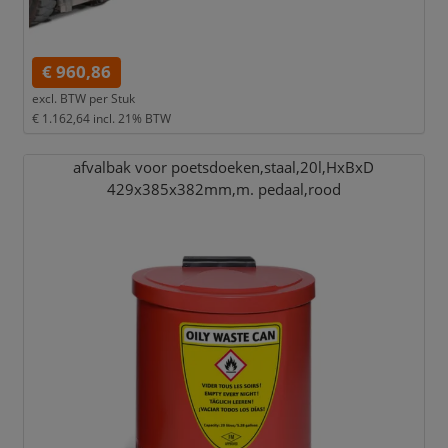
€ 960,86
excl. BTW per
Stuk
€ 1.162,64
incl. 21% BTW
afvalbak voor poetsdoeken,
staal,
20l,
HxBxD
429x385x382mm,
m. pedaal,
rood