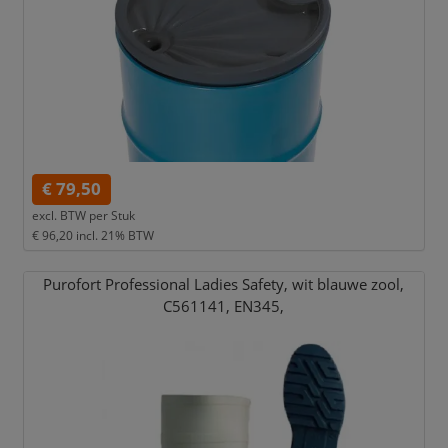
€ 79,50
excl. BTW per
Stuk
€ 96,20
incl. 21% BTW
Purofort Professional Ladies Safety,
wit blauwe zool,
C561141,
EN345,