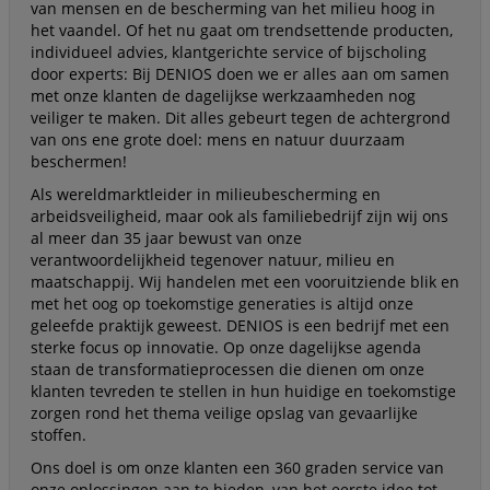
van mensen en de bescherming van het milieu hoog in
het vaandel. Of het nu gaat om trendsettende producten,
individueel advies, klantgerichte service of bijscholing
door experts: Bij DENIOS doen we er alles aan om samen
met onze klanten de dagelijkse werkzaamheden nog
veiliger te maken. Dit alles gebeurt tegen de achtergrond
van ons ene grote doel: mens en natuur duurzaam
beschermen!
Als wereldmarktleider in milieubescherming en
arbeidsveiligheid, maar ook als familiebedrijf zijn wij ons
al meer dan 35 jaar bewust van onze
verantwoordelijkheid tegenover natuur, milieu en
maatschappij. Wij handelen met een vooruitziende blik en
met het oog op toekomstige generaties is altijd onze
geleefde praktijk geweest. DENIOS is een bedrijf met een
sterke focus op innovatie. Op onze dagelijkse agenda
staan de transformatieprocessen die dienen om onze
klanten tevreden te stellen in hun huidige en toekomstige
zorgen rond het thema veilige opslag van gevaarlijke
stoffen.
Ons doel is om onze klanten een 360 graden service van
onze oplossingen aan te bieden, van het eerste idee tot