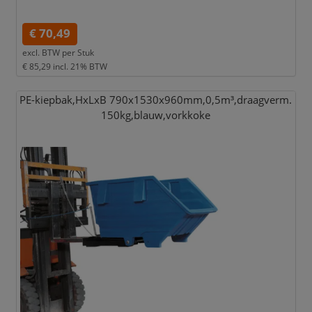
€ 70,49
excl. BTW per
Stuk
€ 85,29
incl. 21% BTW
PE-kiepbak,
HxLxB 790x1530x960mm,
0,
5m³,
draagverm.
150kg,
blauw,
vorkkoke