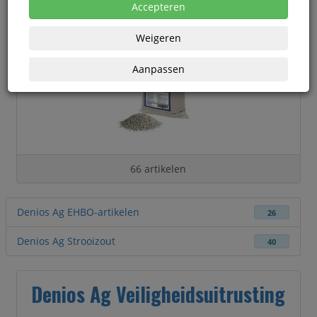
Accepteren
Weigeren
Aanpassen
66 artikelen
Denios Ag EHBO-artikelen
26
Denios Ag Strooizout
40
Denios Ag Veiligheidsuitrusting