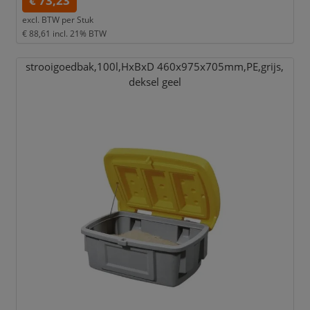
€ 73,23
excl. BTW per
Stuk
€ 88,61
incl. 21% BTW
strooigoedbak,
100l,
HxBxD 460x975x705mm,
PE,
grijs,
deksel geel