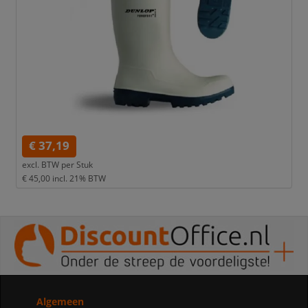
€ 37,19
excl. BTW per
Stuk
€ 45,00
incl. 21% BTW
Algemeen