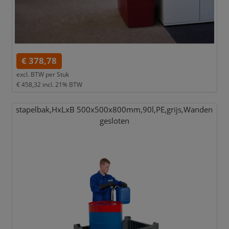
€ 378,78
excl. BTW per
Stuk
€ 458,32
incl. 21% BTW
stapelbak,
HxLxB 500x500x800mm,
90l,
PE,
grijs,
Wanden
gesloten