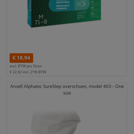
€ 18,94
excl. BTW per
Doos
€ 22,92
incl. 21% BTW
Ansell Alphatec SureStep overschoen,
model 403 - One
size