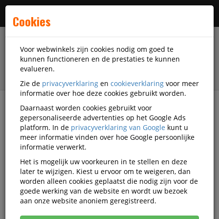
Menu
Cookies
Voor webwinkels zijn cookies nodig om goed te
kunnen functioneren en de prestaties te kunnen
evalueren.
Zie de
privacyverklaring
en
cookieverklaring
voor meer
informatie over hoe deze cookies gebruikt worden.
Daarnaast worden cookies gebruikt voor
filter
gepersonaliseerde advertenties op het Google Ads
platform. In de
privacyverklaring van Google
kunt u
Veiligheidsartikelen
Ansell
meer informatie vinden over hoe Google persoonlijke
informatie verwerkt.
Ansell veiligheidsartikelen
Het is mogelijk uw voorkeuren in te stellen en deze
later te wijzigen. Kiest u ervoor om te weigeren, dan
worden alleen cookies geplaatst die nodig zijn voor de
goede werking van de website en wordt uw bezoek
Ansell Adembescherming
aan onze website anoniem geregistreerd.