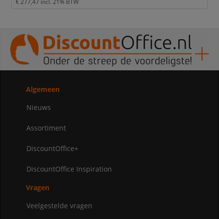
€ 277,47
incl. 21% BTW
Algemeen
Nieuws
Assortiment
DiscountOffice+
DiscountOffice Inspiration
Vragen
Veelgestelde vragen