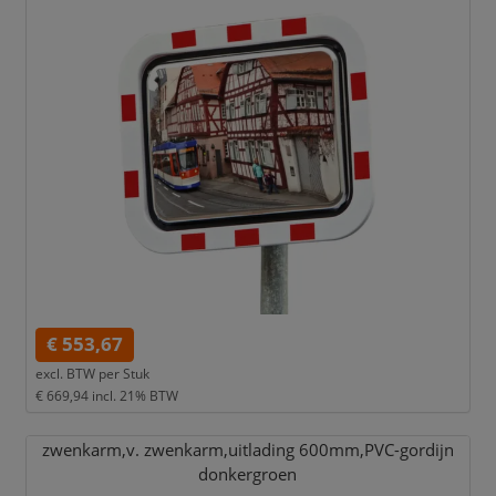
€ 553,67
excl. BTW per
Stuk
€ 669,94
incl. 21% BTW
zwenkarm,
v. zwenkarm,
uitlading 600mm,
PVC-gordijn
donkergroen