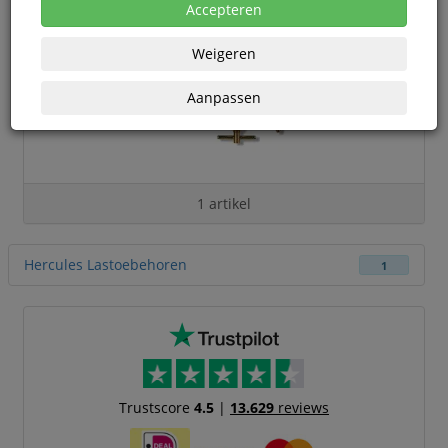
Accepteren
Weigeren
Aanpassen
1 artikel
Hercules Lastoebehoren
1
Trustscore
4.5
|
13.629
reviews