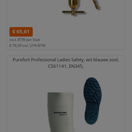
€ 65,61
excl. BTW per
Stuk
€ 79,39
incl. 21% BTW
Purofort Professional Ladies Safety,
wit blauwe zool,
C561141,
EN345,