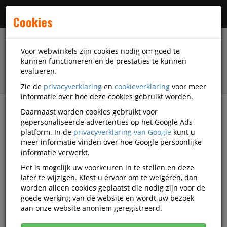
Menu
Cookies
Voor webwinkels zijn cookies nodig om goed te
kunnen functioneren en de prestaties te kunnen
evalueren.
Zie de
privacyverklaring
en
cookieverklaring
voor meer
informatie over hoe deze cookies gebruikt worden.
Daarnaast worden cookies gebruikt voor
filter
gepersonaliseerde advertenties op het Google Ads
platform. In de
privacyverklaring van Google
kunt u
Veiligheidsartikelen
Hercules
meer informatie vinden over hoe Google persoonlijke
informatie verwerkt.
Hercules veiligheidsartikelen
Het is mogelijk uw voorkeuren in te stellen en deze
later te wijzigen. Kiest u ervoor om te weigeren, dan
worden alleen cookies geplaatst die nodig zijn voor de
goede werking van de website en wordt uw bezoek
Hercules Las en
aan onze website anoniem geregistreerd.
gelaatsbescherming