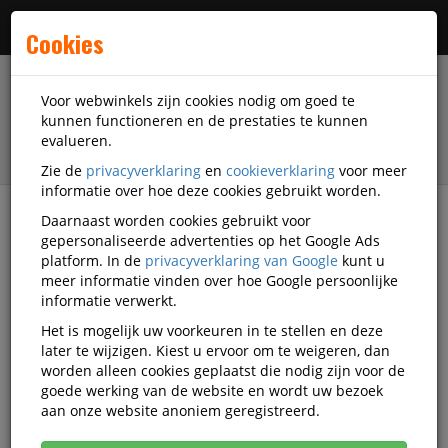
Menu
Cookies
Voor webwinkels zijn cookies nodig om goed te
kunnen functioneren en de prestaties te kunnen
evalueren.
Zie de
privacyverklaring
en
cookieverklaring
voor meer
informatie over hoe deze cookies gebruikt worden.
Daarnaast worden cookies gebruikt voor
filter
gepersonaliseerde advertenties op het Google Ads
platform. In de
privacyverklaring van Google
kunt u
Veiligheidsartikelen
Leukostrip
meer informatie vinden over hoe Google persoonlijke
informatie verwerkt.
Leukostrip
Het is mogelijk uw voorkeuren in te stellen en deze
later te wijzigen. Kiest u ervoor om te weigeren, dan
veiligheidsartikelen
worden alleen cookies geplaatst die nodig zijn voor de
goede werking van de website en wordt uw bezoek
aan onze website anoniem geregistreerd.
Leukostrip Veiligheidstoebehoren