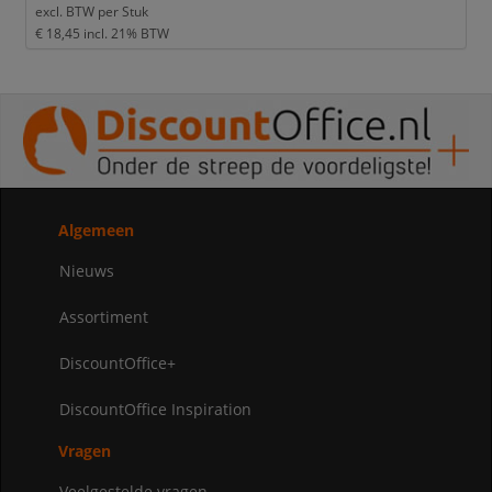
excl. BTW per
Stuk
€ 18,45
incl. 21% BTW
Algemeen
Nieuws
Assortiment
DiscountOffice+
DiscountOffice Inspiration
Vragen
Veelgestelde vragen