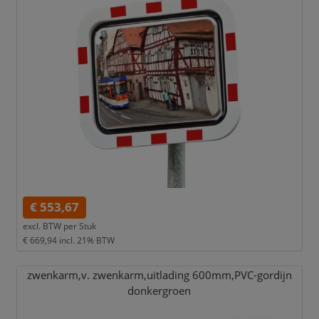
€ 553,67
excl. BTW per
Stuk
€ 669,94
incl. 21% BTW
zwenkarm,
v. zwenkarm,
uitlading 600mm,
PVC-gordijn
donkergroen