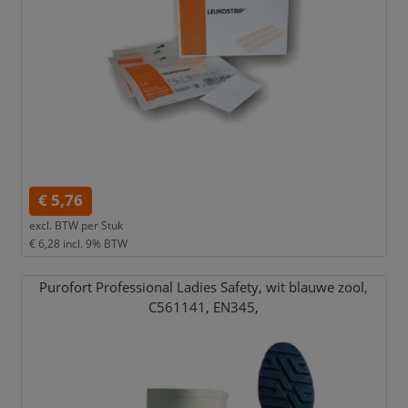
€ 5,76
excl. BTW per
Stuk
€ 6,28
incl. 9% BTW
Purofort Professional Ladies Safety,
wit blauwe zool,
C561141,
EN345,