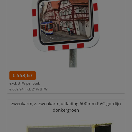
€ 553,67
excl. BTW per
Stuk
€ 669,94
incl. 21% BTW
zwenkarm,
v. zwenkarm,
uitlading 600mm,
PVC-gordijn
donkergroen