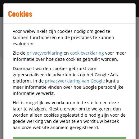
Menu
Cookies
Voor webwinkels zijn cookies nodig om goed te
kunnen functioneren en de prestaties te kunnen
evalueren.
Zie de
privacyverklaring
en
cookieverklaring
voor meer
informatie over hoe deze cookies gebruikt worden.
Daarnaast worden cookies gebruikt voor
filter
gepersonaliseerde advertenties op het Google Ads
platform. In de
privacyverklaring van Google
kunt u
Veiligheidsartikelen
Lowa
meer informatie vinden over hoe Google persoonlijke
informatie verwerkt.
Lowa veiligheidsartikelen
Het is mogelijk uw voorkeuren in te stellen en deze
later te wijzigen. Kiest u ervoor om te weigeren, dan
worden alleen cookies geplaatst die nodig zijn voor de
goede werking van de website en wordt uw bezoek
Lowa Werkschoenen
aan onze website anoniem geregistreerd.