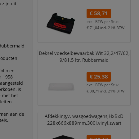
zijn uit
€ 58,71
excl. BTW per
Stuk
€ 71,04
incl. 21% BTW
. Rubbermaid
Deksel voedselbewaarbak Wit 32,
2/
47/
62,
producten
9/
81,
5 ltr,
Rubbermaid
olio en
€ 25,38
n 1958
 aangesteld
excl. BTW per
Stuk
rkopen, is
€ 30,71
incl. 21% BTW
e met het
teiten
omen aan de
Afdekking,
v. wasgoedwagens,
HxBxD
els,
228x666x889mm,
300l,
vinyl,
zwart