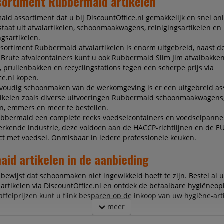
ortiment Rubbermaid artikelen
id assortiment dat u bij DiscountOffice.nl gemakkelijk en snel on
staat uit afvalartikelen, schoonmaakwagens, reinigingsartikelen en
gsartikelen.
ssortiment Rubbermaid afvalartikelen is enorm uitgebreid, naast 
rute afvalcontainers kunt u ook Rubbermaid Slim Jim afvalbakken
 prullenbakken en recyclingstations tegen een scherpe prijs via
ce.nl kopen.
nvoudig schoonmaken van de werkomgeving is er een uitgebreid as
tikelen zoals diverse uitvoeringen Rubbermaid schoonmaakwagens
, emmers en meer te bestellen.
ubbermaid een complete reeks voedselcontainers en voedselpanne
rkende industrie, deze voldoen aan de HACCP-richtlijnen en de E
ct met voedsel. Onmisbaar in iedere professionele keuken.
id artikelen in de aanbieding
ewijst dat schoonmaken niet ingewikkeld hoeft te zijn. Bestel al 
rtikelen via DiscountOffice.nl en ontdek de betaalbare hygiëneop
affelprijzen kunt u flink besparen op de inkoop van uw hygiëne-art
meer