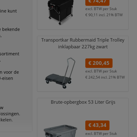
€ 74,47
excl. BTW per
Stuk
line kunt
€ 90,11
incl. 21% BTW
de bekende
,
Transportkar Rubbermaid Triple Trolley
inklapbaar 227kg zwart
sortiment
,
€ 200,45
excl. BTW per
Stuk
n voor de
€ 242,54
incl. 21% BTW
U-eisen
Brute-opbergbox 53 Liter Grijs
uw
lossingen.
ikelen.
€ 43,34
excl. BTW per
Stuk