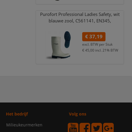
Purofort Professional Ladies Safety,
wit
blauwe zool,
C561141,
EN345,
€ 37,19
excl. BTW per
Stuk
€ 45,00
incl. 21% BTW
Het bedrijf
Volg ons
Milieukeurmerken