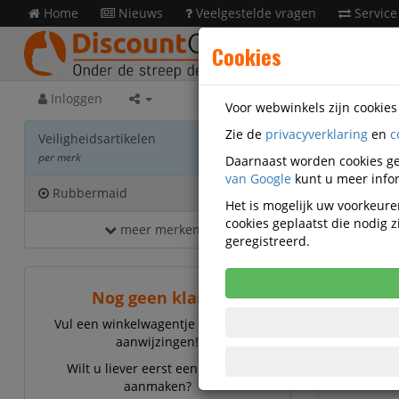
Home
Nieuws
Veelgestelde vragen
Service
Cookies
Inloggen
Voor webwinkels zijn cookie
Zie de
privacyverklaring
en
c
Veilig
Veiligheidsartikelen
per merk
Daarnaast worden cookies ge
van Google
kunt u meer infor
Rubbermaid
12
Het is mogelijk uw voorkeuren
cookies geplaatst die nodig
meer merken...
Rubbermai
geregistreerd.
Nog geen klant?
Vul een winkelwagentje en volg de
aanwijzingen!
Wilt u liever eerst een account
aanmaken?