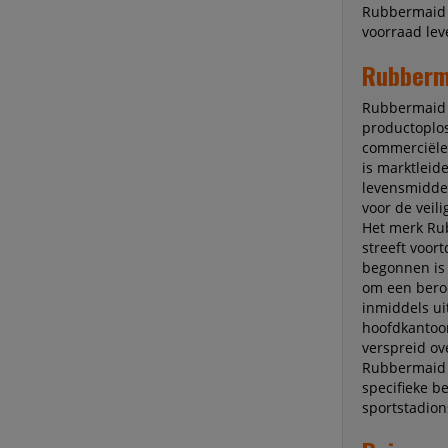
Rubbermaid 
voorraad lev
Rubberm
Rubbermaid C
productoplos
commerciële 
is marktleid
levensmiddel
voor de veili
Het merk Rub
streeft voor
begonnen is
om een beroe
inmiddels ui
hoofdkantoor
verspreid ov
Rubbermaid 
specifieke b
sportstadion