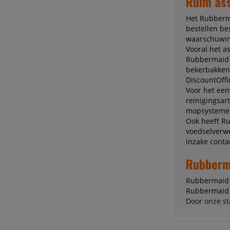
Ruim ass
Het Rubberma
bestellen be
waarschuwin
Vooral het a
Rubbermaid B
bekerbakken,
DiscountOffi
Voor het ee
reinigingsar
mopsystemen
Ook heeft R
voedselverwe
inzake conta
Rubberma
Rubbermaid b
Rubbermaid a
Door onze st