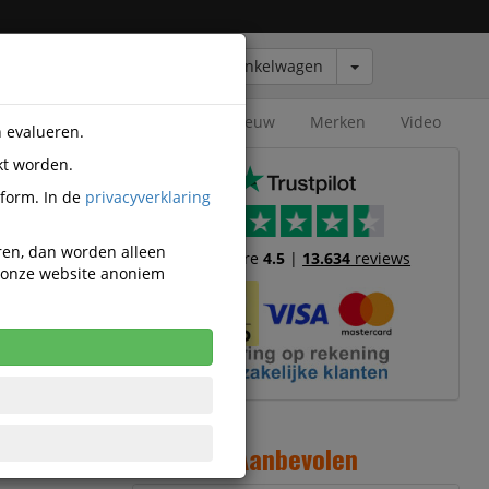
Winkelwagen
Outlet
Nieuw
Merken
Video
n evalueren.
kt worden.
tform. In de
privacyverklaring
eren, dan worden alleen
Trustscore
4.5
|
13.634
reviews
n onze website anoniem
orden
12
Aanbevolen