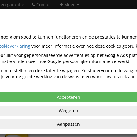
 en garantie
Contact
Meer
s nodig om goed te kunnen functioneren en de prestaties te kunne
ookieverklaring
voor meer informatie over hoe deze cookies gebrui
heidsartikelen
Rubbermaid
bruikt voor gepersonaliseerde advertenties op het Google Ads pla
Rubbermaid veiligheidsartikelen
matie vinden over hoe Google persoonlijke informatie verwerkt.
 in te stellen en deze later te wijzigen. Kiest u ervoor om te weig
 zijn voor de goede werking van de website en wordt uw bezoek aa
Rubbermaid Waarschuwingsb
d Veiligheidstoebehoren
Accepteren
Weigeren
Aanpassen