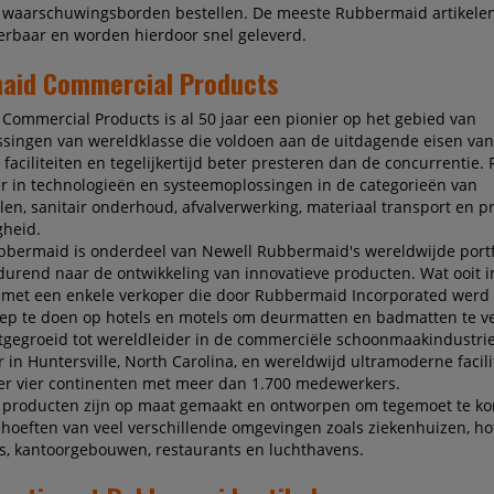
waarschuwingsborden bestellen. De meeste Rubbermaid artikelen 
erbaar en worden hierdoor snel geleverd.
aid Commercial Products
ommercial Products is al 50 jaar een pionier op het gebied van
singen van wereldklasse die voldoen aan de uitdagende eisen van
faciliteiten en tegelijkertijd beter presteren dan de concurrentie
er in technologieën en systeemoplossingen in de categorieën van
en, sanitair onderhoud, afvalverwerking, materiaal transport en 
gheid.
bermaid is onderdeel van Newell Rubbermaid's wereldwijde portf
tdurend naar de ontwikkeling van innovatieve producten. Wat ooit i
 met een enkele verkoper die door Rubbermaid Incorporated werd
p te doen op hotels en motels om deurmatten en badmatten te ve
tgegroeid tot wereldleider in de commerciële schoonmaakindustri
 in Huntersville, North Carolina, en wereldwijd ultramoderne facili
er vier continenten met meer dan 1.700 medewerkers.
producten zijn op maat gemaakt en ontworpen om tegemoet te k
ehoeften van veel verschillende omgevingen zoals ziekenhuizen, hot
s, kantoorgebouwen, restaurants en luchthavens.