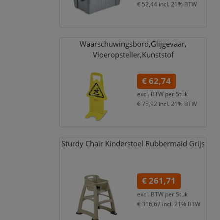
€ 52,44
incl. 21% BTW
Waarschuwingsbord,
Glijgevaar,
Vloeropsteller,
Kunststof
€ 62,74
excl. BTW per
Stuk
€ 75,92
incl. 21% BTW
Sturdy Chair Kinderstoel Rubbermaid Grijs
€ 261,71
excl. BTW per
Stuk
€ 316,67
incl. 21% BTW