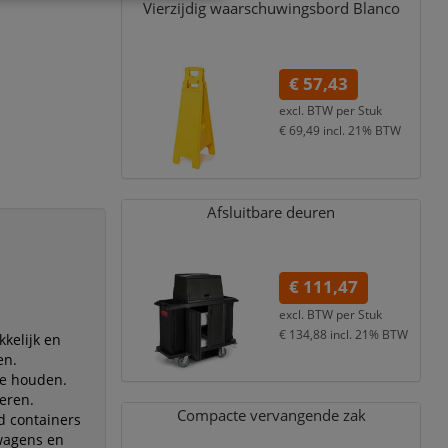
Vierzijdig waarschuwingsbord Blanco
€ 57,43
excl. BTW per
Stuk
€ 69,49
incl. 21% BTW
Afsluitbare deuren
€ 111,47
excl. BTW per
Stuk
€ 134,88
incl. 21% BTW
kelijk en
en.
te houden.
eren.
Compacte vervangende zak
d containers
wagens en