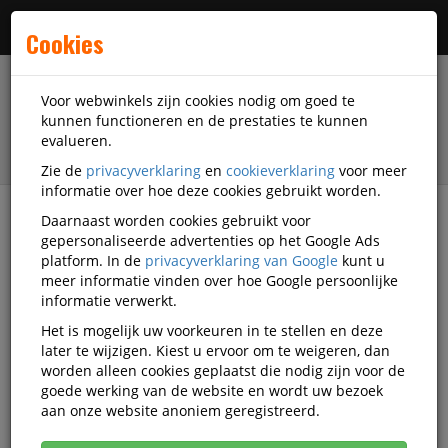
Menu
Cookies
Voor webwinkels zijn cookies nodig om goed te
kunnen functioneren en de prestaties te kunnen
evalueren.
Zie de
privacyverklaring
en
cookieverklaring
voor meer
informatie over hoe deze cookies gebruikt worden.
Daarnaast worden cookies gebruikt voor
filter
gepersonaliseerde advertenties op het Google Ads
platform. In de
privacyverklaring van Google
kunt u
Veiligheidsartikelen
Bolle Safety
meer informatie vinden over hoe Google persoonlijke
informatie verwerkt.
Bolle Safety
Het is mogelijk uw voorkeuren in te stellen en deze
later te wijzigen. Kiest u ervoor om te weigeren, dan
veiligheidsartikelen
worden alleen cookies geplaatst die nodig zijn voor de
goede werking van de website en wordt uw bezoek
aan onze website anoniem geregistreerd.
Bolle Safety Las en