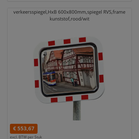
verkeersspiegel,
HxB 600x800mm,
spiegel RVS,
frame
kunststof,
rood/
wit
€ 553,67
excl. BTW per
Stuk