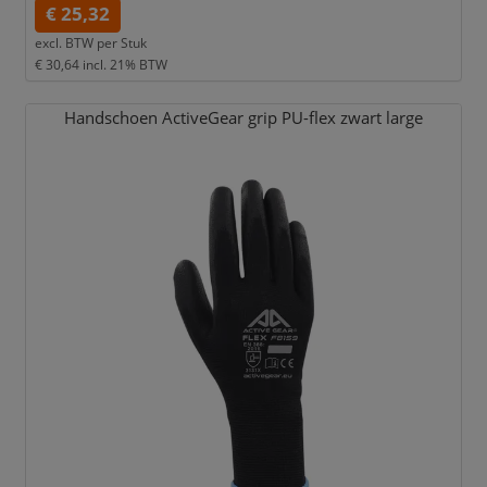
€ 25,32
excl. BTW per
Stuk
€ 30,64
incl. 21% BTW
Handschoen ActiveGear grip PU-flex zwart large