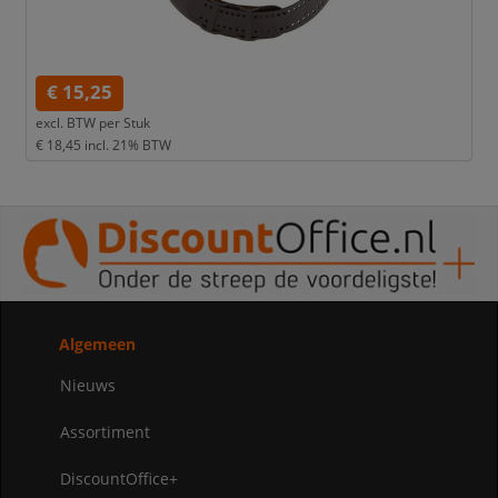
€ 15,25
excl. BTW per
Stuk
€ 18,45
incl. 21% BTW
Algemeen
Nieuws
Assortiment
DiscountOffice+