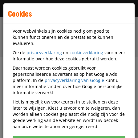
Menu
Cookies
Voor webwinkels zijn cookies nodig om goed te
kunnen functioneren en de prestaties te kunnen
evalueren.
Zie de
privacyverklaring
en
cookieverklaring
voor meer
informatie over hoe deze cookies gebruikt worden.
Daarnaast worden cookies gebruikt voor
filter
gepersonaliseerde advertenties op het Google Ads
platform. In de
privacyverklaring van Google
kunt u
Veiligheidsartikelen
Safe Kiss
meer informatie vinden over hoe Google persoonlijke
informatie verwerkt.
Safe Kiss veiligheidsartikelen
Het is mogelijk uw voorkeuren in te stellen en deze
later te wijzigen. Kiest u ervoor om te weigeren, dan
worden alleen cookies geplaatst die nodig zijn voor de
goede werking van de website en wordt uw bezoek
Safe Kiss Veiligheidstoebehoren
aan onze website anoniem geregistreerd.