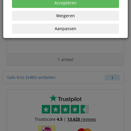
Accepteren
Weigeren
Aanpassen
1 artikel
Safe Kiss EHBO-artikelen
1
Trustscore
4.5
|
13.625
reviews