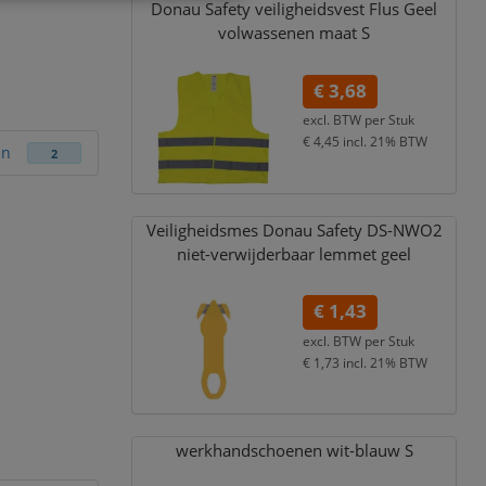
Donau Safety veiligheidsvest Flus Geel
volwassenen maat S
€ 3,68
excl. BTW per
Stuk
€ 4,45
incl. 21% BTW
en
2
Veiligheidsmes Donau Safety DS-NWO2
niet-verwijderbaar lemmet geel
€ 1,43
excl. BTW per
Stuk
€ 1,73
incl. 21% BTW
werkhandschoenen wit-blauw S