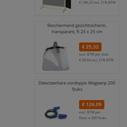
€ 196,25
incl. 21% BTW
Beschermend gezichtsscherm,
transparant,
ft 25 x 25 cm
€ 25,32
excl. BTW per
Stuk
€ 30,64
incl. 21% BTW
Detecteerbare oordopjes Wegwerp 200
Stuks
€ 126,09
excl. BTW per
Doos a 200 Stuks
€ 152,57
incl. 21% BTW