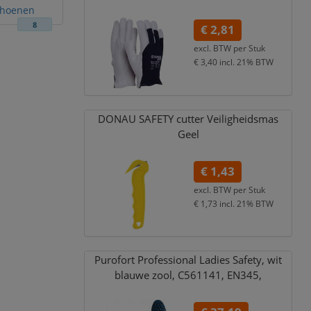
choenen
8
€ 2,81
excl. BTW per
Stuk
€ 3,40
incl. 21% BTW
DONAU SAFETY cutter Veiligheidsmas
Geel
€ 1,43
excl. BTW per
Stuk
€ 1,73
incl. 21% BTW
Purofort Professional Ladies Safety,
wit
blauwe zool,
C561141,
EN345,