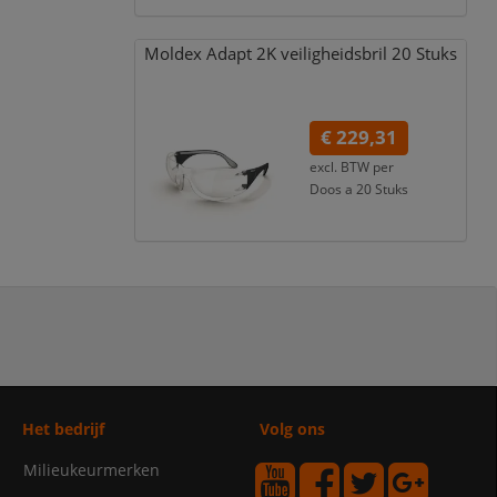
Moldex Adapt 2K veiligheidsbril 20 Stuks
€ 229,31
excl. BTW per
Doos a 20 Stuks
€ 277,47
incl. 21% BTW
Het bedrijf
Volg ons
Milieukeurmerken