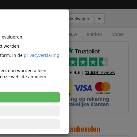
Winkelwagen
Outlet
Nieuw
Merken
Video
n evalueren.
kt worden.
tform. In de
privacyverklaring
eren, dan worden alleen
Trustscore
4.5
|
13.634
reviews
n onze website anoniem
4
Aanbevolen