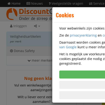
Home
Nieuws
Veelgestelde vragen
Service
Cookies
Inloggen
Voor webwinkels zijn cookie
Zie de
privacyverklaring
en
c
Veilig
Veiligheidsartikelen
per merk
Daarnaast worden cookies ge
van Google
kunt u meer infor
Donau Safety
14
Het is mogelijk uw voorkeuren
cookies geplaatst die nodig
meer merken...
Donau S
geregistreerd.
Nog geen klant?
Vul een winkelwagentje en volg de
aanwijzingen!
Wilt u liever eerst een account
aanmaken?