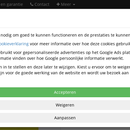
 en garantie
Contact
Meer
s nodig om goed te kunnen functioneren en de prestaties te kunne
ookieverklaring
voor meer informatie over hoe deze cookies gebrui
heidsartikelen
Donau Safety
bruikt voor gepersonaliseerde advertenties op het Google Ads pla
Donau Safety veiligheidsartikelen
matie vinden over hoe Google persoonlijke informatie verwerkt.
 in te stellen en deze later te wijzigen. Kiest u ervoor om te weig
 zijn voor de goede werking van de website en wordt uw bezoek aa
Donau Safety Signaalkleding
afety Beschermkleding
Accepteren
Weigeren
Aanpassen