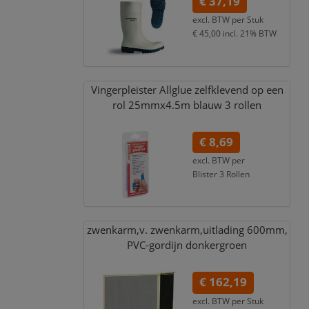
€ 37,19
excl. BTW per
Stuk
€ 45,00
incl. 21% BTW
Vingerpleister Allglue zelfklevend op een
rol 25mmx4.5m blauw 3 rollen
€ 8,69
excl. BTW per
Blister 3 Rollen
€ 9,47
incl. 9% BTW
zwenkarm,
v. zwenkarm,
uitlading 600mm,
PVC-gordijn donkergroen
€ 162,19
excl. BTW per
Stuk