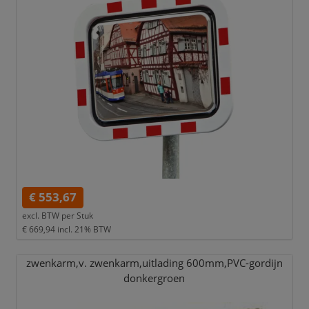
€ 553,67
excl. BTW per
Stuk
€ 669,94
incl. 21% BTW
zwenkarm,
v. zwenkarm,
uitlading 600mm,
PVC-gordijn
donkergroen