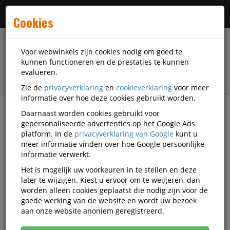
Menu
Cookies
Voor webwinkels zijn cookies nodig om goed te
kunnen functioneren en de prestaties te kunnen
evalueren.
Zie de
privacyverklaring
en
cookieverklaring
voor meer
informatie over hoe deze cookies gebruikt worden.
Daarnaast worden cookies gebruikt voor
filter
gepersonaliseerde advertenties op het Google Ads
platform. In de
privacyverklaring van Google
kunt u
Veiligheidsartikelen
Hynex
meer informatie vinden over hoe Google persoonlijke
informatie verwerkt.
Hynex veiligheidsartikelen
Het is mogelijk uw voorkeuren in te stellen en deze
later te wijzigen. Kiest u ervoor om te weigeren, dan
worden alleen cookies geplaatst die nodig zijn voor de
goede werking van de website en wordt uw bezoek
Hynex Beschermkleding
aan onze website anoniem geregistreerd.