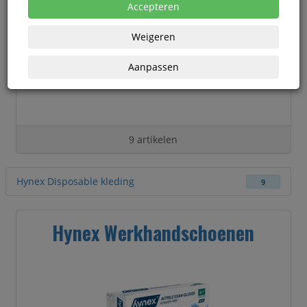
Accepteren
Weigeren
Aanpassen
9 artikelen
Hynex Disposable kleding
9
Hynex Werkhandschoenen