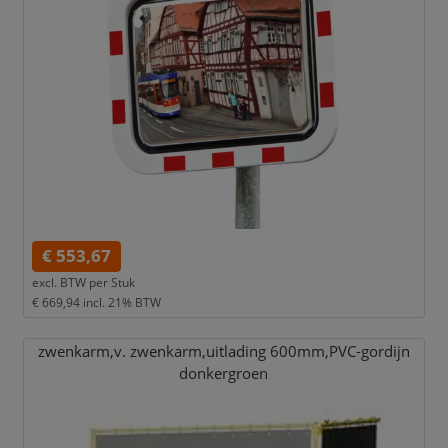
€ 553,67
excl. BTW per
Stuk
€ 669,94
incl. 21% BTW
zwenkarm,
v. zwenkarm,
uitlading 600mm,
PVC-gordijn
donkergroen