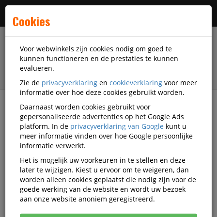
Menu
Cookies
Voor webwinkels zijn cookies nodig om goed te
kunnen functioneren en de prestaties te kunnen
evalueren.
Zie de
privacyverklaring
en
cookieverklaring
voor meer
informatie over hoe deze cookies gebruikt worden.
Daarnaast worden cookies gebruikt voor
filter
gepersonaliseerde advertenties op het Google Ads
platform. In de
privacyverklaring van Google
kunt u
Veiligheidsartikelen
Skalt
meer informatie vinden over hoe Google persoonlijke
informatie verwerkt.
Skalt veiligheidsartikelen
Het is mogelijk uw voorkeuren in te stellen en deze
later te wijzigen. Kiest u ervoor om te weigeren, dan
worden alleen cookies geplaatst die nodig zijn voor de
goede werking van de website en wordt uw bezoek
Skalt Veiligheidstoebehoren
aan onze website anoniem geregistreerd.