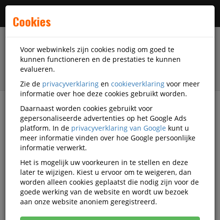
Menu
Cookies
Voor webwinkels zijn cookies nodig om goed te
kunnen functioneren en de prestaties te kunnen
evalueren.
Zie de
privacyverklaring
en
cookieverklaring
voor meer
informatie over hoe deze cookies gebruikt worden.
Daarnaast worden cookies gebruikt voor
filter
gepersonaliseerde advertenties op het Google Ads
platform. In de
privacyverklaring van Google
kunt u
Veiligheidsartikelen
Leukoplast
meer informatie vinden over hoe Google persoonlijke
informatie verwerkt.
Leukoplast
Het is mogelijk uw voorkeuren in te stellen en deze
later te wijzigen. Kiest u ervoor om te weigeren, dan
veiligheidsartikelen
worden alleen cookies geplaatst die nodig zijn voor de
goede werking van de website en wordt uw bezoek
aan onze website anoniem geregistreerd.
Leukoplast Veiligheidstoebehoren