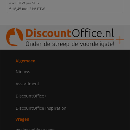
excl. BTW per
Stuk
€ 18,45
incl. 21% BTW
Algemeen
Nieuws
Assortiment
DiscountOffice+
DiscountOffice Inspiration
Vragen
Veelgestelde vragen