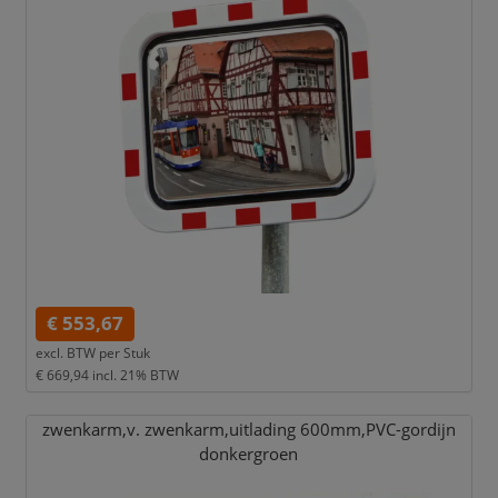
€ 553,67
excl. BTW per
Stuk
€ 669,94
incl. 21% BTW
zwenkarm,
v. zwenkarm,
uitlading 600mm,
PVC-gordijn
donkergroen