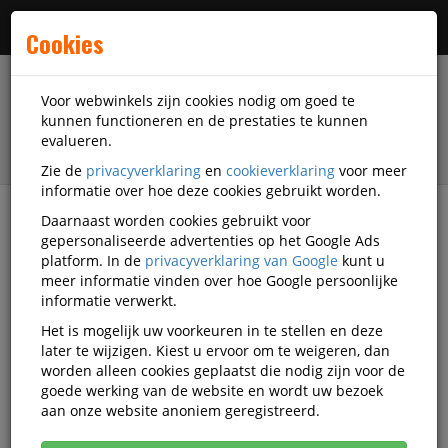
Menu
Cookies
Voor webwinkels zijn cookies nodig om goed te
kunnen functioneren en de prestaties te kunnen
evalueren.
Zie de
privacyverklaring
en
cookieverklaring
voor meer
informatie over hoe deze cookies gebruikt worden.
Daarnaast worden cookies gebruikt voor
filter
gepersonaliseerde advertenties op het Google Ads
platform. In de
privacyverklaring van Google
kunt u
Veiligheidsartikelen
Peltor
meer informatie vinden over hoe Google persoonlijke
informatie verwerkt.
Peltor veiligheidsartikelen
Het is mogelijk uw voorkeuren in te stellen en deze
later te wijzigen. Kiest u ervoor om te weigeren, dan
worden alleen cookies geplaatst die nodig zijn voor de
goede werking van de website en wordt uw bezoek
Peltor Gehoorbescherming
aan onze website anoniem geregistreerd.