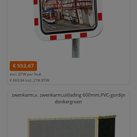
€ 553,67
excl. BTW per
Stuk
€ 669,94
incl. 21% BTW
zwenkarm,
v. zwenkarm,
uitlading 600mm,
PVC-gordijn
donkergroen