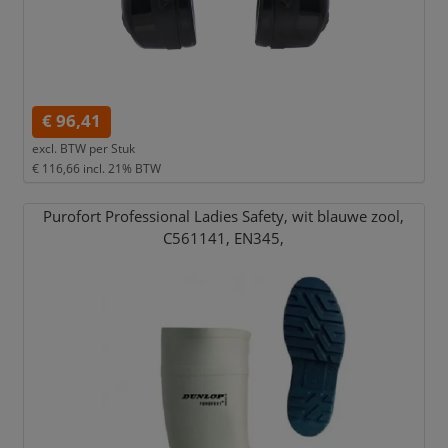
€ 96,41
excl. BTW per
Stuk
€ 116,66
incl. 21% BTW
Purofort Professional Ladies Safety,
wit blauwe zool,
C561141,
EN345,