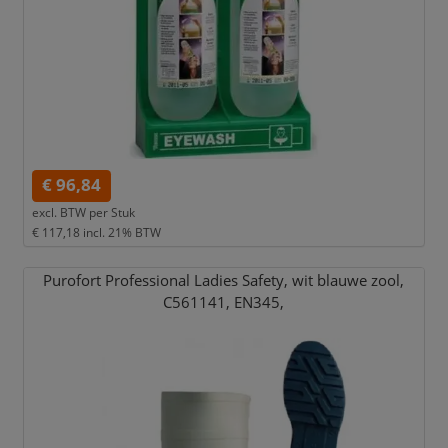
€ 96,84
excl. BTW per
Stuk
€ 117,18
incl. 21% BTW
Purofort Professional Ladies Safety,
wit blauwe zool,
C561141,
EN345,