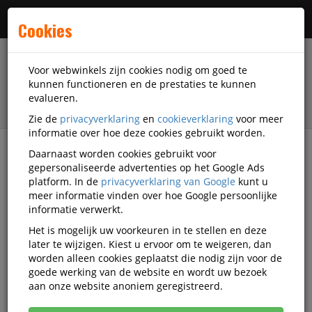
Menu
Cookies
Voor webwinkels zijn cookies nodig om goed te
kunnen functioneren en de prestaties te kunnen
evalueren.
Zie de
privacyverklaring
en
cookieverklaring
voor meer
informatie over hoe deze cookies gebruikt worden.
Daarnaast worden cookies gebruikt voor
filter
gepersonaliseerde advertenties op het Google Ads
platform. In de
privacyverklaring van Google
kunt u
Veiligheidsartikelen
Tobin
meer informatie vinden over hoe Google persoonlijke
informatie verwerkt.
Tobin veiligheidsartikelen
Het is mogelijk uw voorkeuren in te stellen en deze
later te wijzigen. Kiest u ervoor om te weigeren, dan
worden alleen cookies geplaatst die nodig zijn voor de
goede werking van de website en wordt uw bezoek
Tobin Veiligheidstoebehoren
aan onze website anoniem geregistreerd.