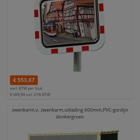
€ 553,67
excl. BTW per
Stuk
€ 669,94
incl. 21% BTW
zwenkarm,
v. zwenkarm,
uitlading 600mm,
PVC-gordijn
donkergroen