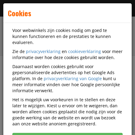
Menu
Cookies
Voor webwinkels zijn cookies nodig om goed te
kunnen functioneren en de prestaties te kunnen
evalueren.
Zie de
privacyverklaring
en
cookieverklaring
voor meer
informatie over hoe deze cookies gebruikt worden.
Daarnaast worden cookies gebruikt voor
filter
gepersonaliseerde advertenties op het Google Ads
platform. In de
privacyverklaring van Google
kunt u
Veiligheidsartikelen
Rillprint
meer informatie vinden over hoe Google persoonlijke
informatie verwerkt.
Rillprint veiligheidsartikelen
Het is mogelijk uw voorkeuren in te stellen en deze
later te wijzigen. Kiest u ervoor om te weigeren, dan
worden alleen cookies geplaatst die nodig zijn voor de
goede werking van de website en wordt uw bezoek
Rillprint Veiligheidstoebehoren
aan onze website anoniem geregistreerd.