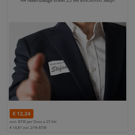
A4 Naambadge Etiket 25 vel 80x50mm Satijn
€ 12,24
excl. BTW per
Doos a 25 Vel
€ 14,81
incl. 21% BTW