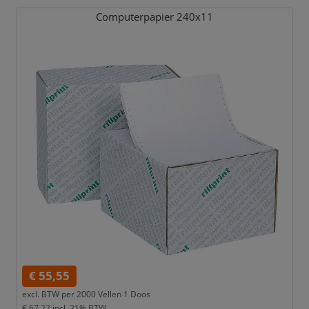
Computerpapier 240x11
€ 55,55
excl. BTW per
2000 Vellen 1 Doos
€ 67,22
incl. 21% BTW