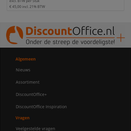
excl. BTW per
Stuk
€ 45,00
incl. 21% BTW
Algemeen
Nieuws
Assortiment
DiscountOffice+
DiscountOffice Inspiration
Vragen
Veelgestelde vragen