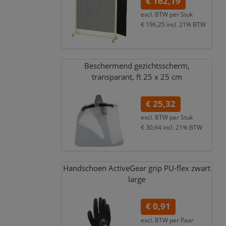
€ 162,19
excl. BTW per
Stuk
€ 196,25
incl. 21% BTW
Beschermend gezichtsscherm,
transparant,
ft 25 x 25 cm
€ 25,32
excl. BTW per
Stuk
€ 30,64
incl. 21% BTW
Handschoen ActiveGear grip PU-flex zwart
large
€ 0,91
excl. BTW per
Paar