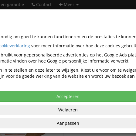
 en garantie
Contact
Meer
s nodig om goed te kunnen functioneren en de prestaties te kunne
ookieverklaring
voor meer informatie over hoe deze cookies gebrui
heidsartikelen
Redbrick
bruikt voor gepersonaliseerde advertenties op het Google Ads pla
Redbrick veiligheidsartikelen
matie vinden over hoe Google persoonlijke informatie verwerkt.
 in te stellen en deze later te wijzigen. Kiest u ervoor om te weig
 zijn voor de goede werking van de website en wordt uw bezoek aa
Redbrick Toebehoren voetbes
rick Werkschoenen
Redbrick Veiligheidsschoenen
Accepteren
Redbrick Veiligheidsschoenen 
Weigeren
Redbrick Werklaarzen S3
Aanpassen