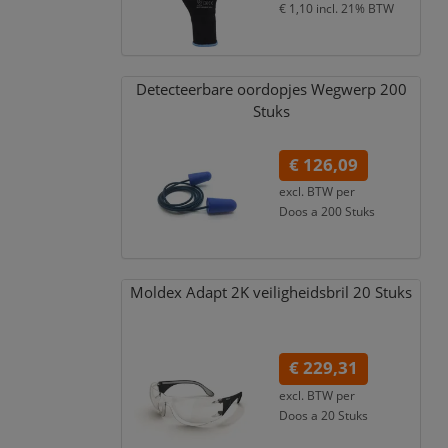
€ 1,10
incl. 21% BTW
Detecteerbare oordopjes Wegwerp 200
Stuks
€ 126,09
excl. BTW per
Doos a 200 Stuks
€ 152,57
incl. 21% BTW
Moldex Adapt 2K veiligheidsbril 20 Stuks
€ 229,31
excl. BTW per
Doos a 20 Stuks
€ 277,47
incl. 21% BTW