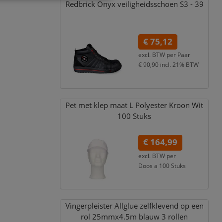
Redbrick Onyx veiligheidsschoen S3 - 39
€ 75,12
excl. BTW per
Paar
€ 90,90
incl. 21% BTW
Pet met klep maat L Polyester Kroon Wit
100 Stuks
€ 164,99
excl. BTW per
Doos a 100 Stuks
€ 199,64
incl. 21% BTW
Vingerpleister Allglue zelfklevend op een
rol 25mmx4.5m blauw 3 rollen