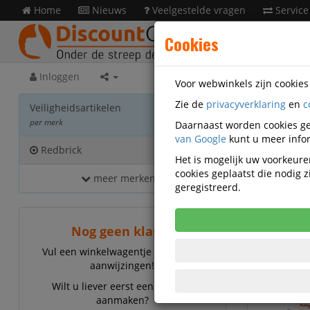
Home
Nieuws
Veelgestelde vragen
Service
Cookies
Inloggen
Voor webwinkels zijn cookie
Zie de
privacyverklaring
en
c
Veilig
Veiligheidsartikelen
per merk
Daarnaast worden cookies ge
van Google
kunt u meer infor
Redbrick
425
Het is mogelijk uw voorkeuren
cookies geplaatst die nodig
meer merken...
Redb
geregistreerd.
Nog geen klant?
Vul een winkelwagentje en volg de
aanwijzingen!
Wilt u liever eerst een account
aanmaken?