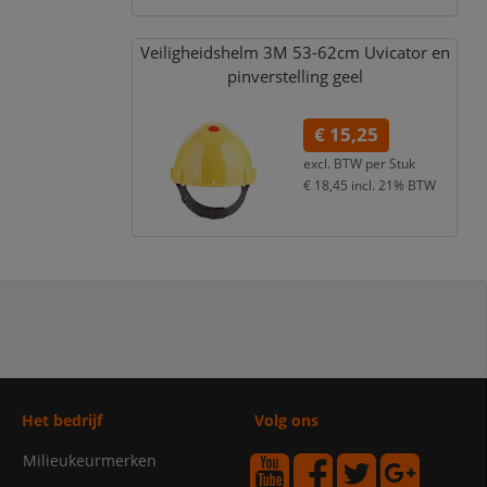
Veiligheidshelm 3M 53-62cm Uvicator en
pinverstelling geel
€ 15,25
excl. BTW per
Stuk
€ 18,45
incl. 21% BTW
Het bedrijf
Volg ons
Milieukeurmerken