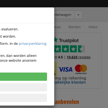
Winkelwagen
Outlet
Nieuw
Merken
Video
n evalueren.
kt worden.
tform. In de
privacyverklaring
eren, dan worden alleen
Trustscore
4.5
|
13.623
reviews
n onze website anoniem
cherming
17
 S1p
31
S3
357
20
Aanbevolen