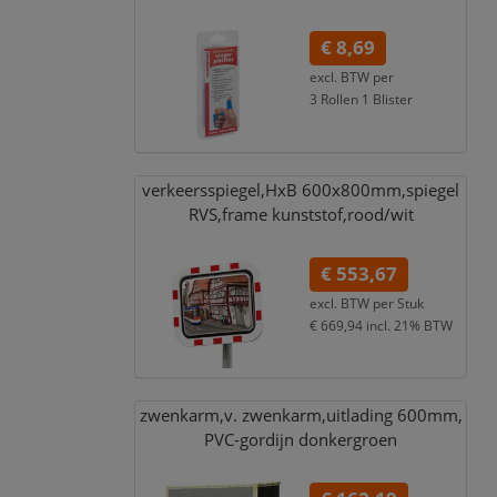
€ 8,69
excl. BTW per
3 Rollen 1 Blister
€ 9,47
incl. 9% BTW
verkeersspiegel,
HxB 600x800mm,
spiegel
RVS,
frame kunststof,
rood/
wit
€ 553,67
excl. BTW per
Stuk
€ 669,94
incl. 21% BTW
zwenkarm,
v. zwenkarm,
uitlading 600mm,
PVC-gordijn donkergroen