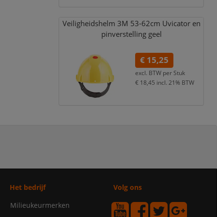
Veiligheidshelm 3M 53-62cm Uvicator en
pinverstelling geel
€ 15,25
excl. BTW per
Stuk
€ 18,45
incl. 21% BTW
Het bedrijf
Volg ons
Milieukeurmerken