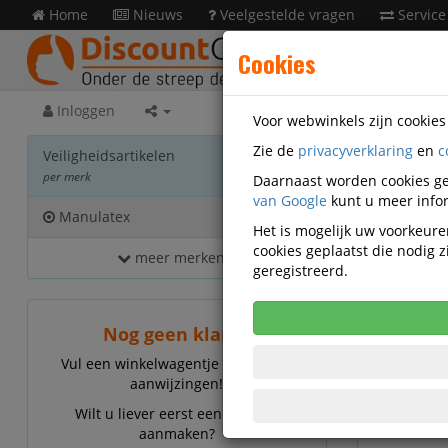
Home
Nieuws
Veelgestelde vragen
Service
Cookies
Inloggen
Voor webwinkels zijn cookie
Zie de
privacyverklaring
en
c
Veilig
Veiligheidsartikelen
per merk
Daarnaast worden cookies ge
van Google
kunt u meer infor
Manulatex
1
Het is mogelijk uw voorkeuren
cookies geplaatst die nodig
meer merken...
Manula
geregistreerd.
Nog geen klant?
Vul een winkelwagentje en volg de
aanwijzingen!
Wilt u liever eerst een account
aanmaken?