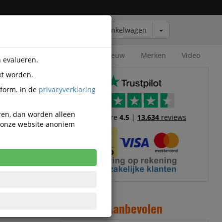
Winkelwagen
Outlet
Nieuw
Merken
Video
n evalueren.
kt worden.
tform. In de
privacyverklaring
eren, dan worden alleen
Trustscore
4.5
|
13.634
reviews
n onze website anoniem
1
Aanbevolen