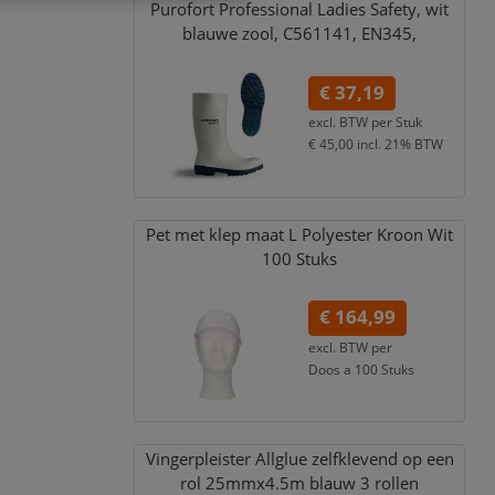
Purofort Professional Ladies Safety,
wit
blauwe zool,
C561141,
EN345,
€ 37,19
excl. BTW per
Stuk
€ 45,00
incl. 21% BTW
Pet met klep maat L Polyester Kroon Wit
100 Stuks
€ 164,99
excl. BTW per
Doos a 100 Stuks
€ 199,64
incl. 21% BTW
Vingerpleister Allglue zelfklevend op een
rol 25mmx4.5m blauw 3 rollen