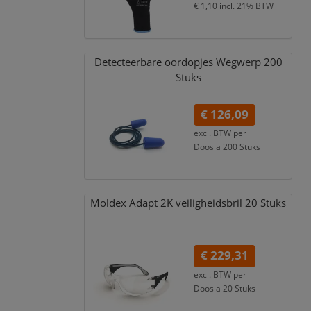
€ 1,10
incl. 21% BTW
Detecteerbare oordopjes Wegwerp 200
Stuks
€ 126,09
excl. BTW per
Doos a 200 Stuks
€ 152,57
incl. 21% BTW
Moldex Adapt 2K veiligheidsbril 20 Stuks
€ 229,31
excl. BTW per
Doos a 20 Stuks
€ 277,47
incl. 21% BTW