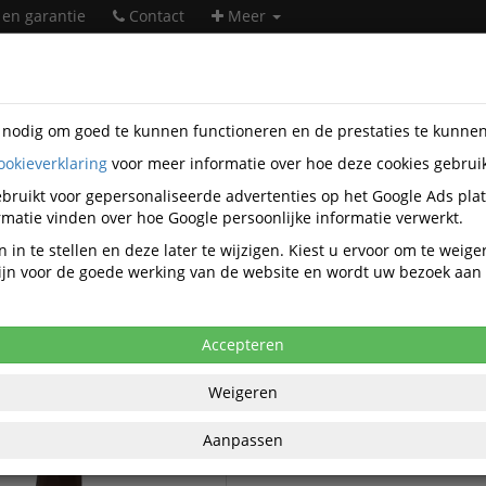
 en garantie
Contact
Meer
s nodig om goed te kunnen functioneren en de prestaties te kunne
ookieverklaring
voor meer informatie over hoe deze cookies gebrui
heidsartikelen
Manulatex
bruikt voor gepersonaliseerde advertenties op het Google Ads pla
Manulatex veiligheidsartikelen
matie vinden over hoe Google persoonlijke informatie verwerkt.
 in te stellen en deze later te wijzigen. Kiest u ervoor om te weig
 zijn voor de goede werking van de website en wordt uw bezoek aa
Manulatex Overige kleding
tex Beschermkleding
Accepteren
Weigeren
Aanpassen