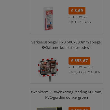
€ 8,69
excl. BTW per
3 Rollen 1 Blister
€ 9,47
incl. 9% BTW
verkeersspiegel,
HxB 600x800mm,
spiegel
RVS,
frame kunststof,
rood/
wit
€ 553,67
excl. BTW per
Stuk
€ 669,94
incl. 21% BTW
zwenkarm,
v. zwenkarm,
uitlading 600mm,
PVC-gordijn donkergroen