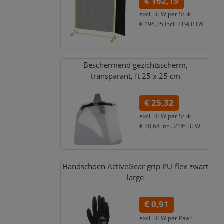
€ 162,19
excl. BTW per
Stuk
€ 196,25
incl. 21% BTW
Beschermend gezichtsscherm,
transparant,
ft 25 x 25 cm
€ 25,32
excl. BTW per
Stuk
€ 30,64
incl. 21% BTW
Handschoen ActiveGear grip PU-flex zwart
large
€ 0,91
excl. BTW per
Paar