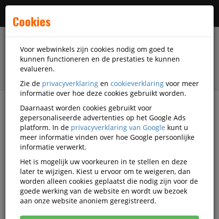
Menu
Cookies
Voor webwinkels zijn cookies nodig om goed te
kunnen functioneren en de prestaties te kunnen
evalueren.
Zie de
privacyverklaring
en
cookieverklaring
voor meer
informatie over hoe deze cookies gebruikt worden.
Daarnaast worden cookies gebruikt voor
filter
gepersonaliseerde advertenties op het Google Ads
platform. In de
privacyverklaring van Google
kunt u
Veiligheidsartikelen
Kynox
meer informatie vinden over hoe Google persoonlijke
informatie verwerkt.
Kynox veiligheidsartikelen
Het is mogelijk uw voorkeuren in te stellen en deze
later te wijzigen. Kiest u ervoor om te weigeren, dan
worden alleen cookies geplaatst die nodig zijn voor de
goede werking van de website en wordt uw bezoek
Kynox Werkschoenen
aan onze website anoniem geregistreerd.