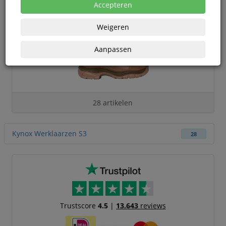
Accepteren
Weigeren
Aanpassen
28 artikelen
Kynox Werklaarzen S3
28
Trustscore
4.5
|
13.643
reviews