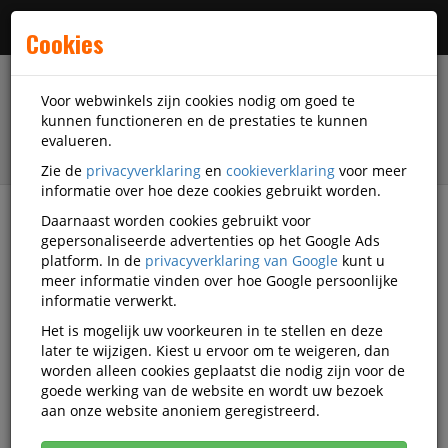
Menu
Cookies
Voor webwinkels zijn cookies nodig om goed te
kunnen functioneren en de prestaties te kunnen
evalueren.
Zie de
privacyverklaring
en
cookieverklaring
voor meer
informatie over hoe deze cookies gebruikt worden.
Daarnaast worden cookies gebruikt voor
filter
gepersonaliseerde advertenties op het Google Ads
platform. In de
privacyverklaring van Google
kunt u
Veiligheidsartikelen
Univet
meer informatie vinden over hoe Google persoonlijke
informatie verwerkt.
Univet veiligheidsartikelen
Het is mogelijk uw voorkeuren in te stellen en deze
later te wijzigen. Kiest u ervoor om te weigeren, dan
worden alleen cookies geplaatst die nodig zijn voor de
goede werking van de website en wordt uw bezoek
Univet Las en gelaatsbescherming
aan onze website anoniem geregistreerd.