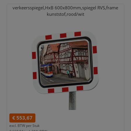
verkeersspiegel,
HxB 600x800mm,
spiegel RVS,
frame
kunststof,
rood/
wit
€ 553,67
excl. BTW per
Stuk