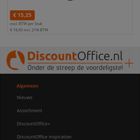
€ 15,25
excl. BTW per
Stuk
€ 18,45
incl. 21% BTW
Algemeen
Nieuws
Assortiment
DiscountOffice+
DiscountOffice Inspiration