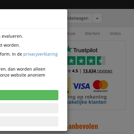
Winkelwagen
Outlet
Nieuw
Merken
Video
n evalueren.
kt worden.
tform. In de
privacyverklaring
eren, dan worden alleen
Trustscore
4.5
|
13.634
reviews
n onze website anoniem
ming
3
Aanbevolen