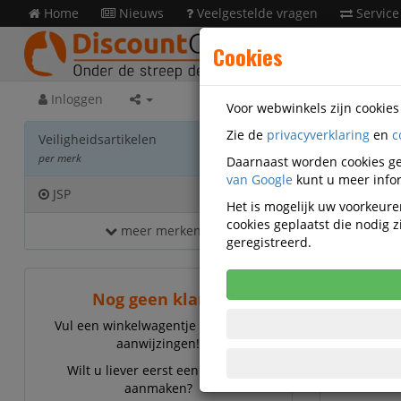
Home
Nieuws
Veelgestelde vragen
Service
Cookies
Inloggen
Voor webwinkels zijn cookie
Zie de
privacyverklaring
en
c
Veilig
Veiligheidsartikelen
per merk
Daarnaast worden cookies ge
van Google
kunt u meer infor
JSP
45
Het is mogelijk uw voorkeuren
cookies geplaatst die nodig
meer merken...
JSP
geregistreerd.
Nog geen klant?
Vul een winkelwagentje en volg de
aanwijzingen!
Wilt u liever eerst een account
aanmaken?