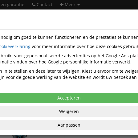
 en garantie
Contact
Meer
s nodig om goed te kunnen functioneren en de prestaties te kunne
ookieverklaring
voor meer informatie over hoe deze cookies gebrui
heidsartikelen
JSP
bruikt voor gepersonaliseerde advertenties op het Google Ads pla
JSP veiligheidsartikelen
matie vinden over hoe Google persoonlijke informatie verwerkt.
 in te stellen en deze later te wijzigen. Kiest u ervoor om te weig
 zijn voor de goede werking van de website en wordt uw bezoek aa
JSP Toebehoren adembescher
 Adembescherming
Accepteren
Weigeren
Aanpassen