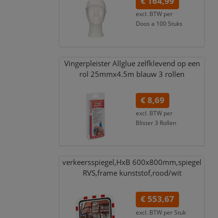
€ 164,99
excl. BTW per
Doos a 100 Stuks
€ 199,64
incl. 21% BTW
Vingerpleister Allglue zelfklevend op een
rol 25mmx4.5m blauw 3 rollen
€ 8,69
excl. BTW per
Blister 3 Rollen
€ 9,47
incl. 9% BTW
verkeersspiegel,
HxB 600x800mm,
spiegel
RVS,
frame kunststof,
rood/
wit
€ 553,67
excl. BTW per
Stuk