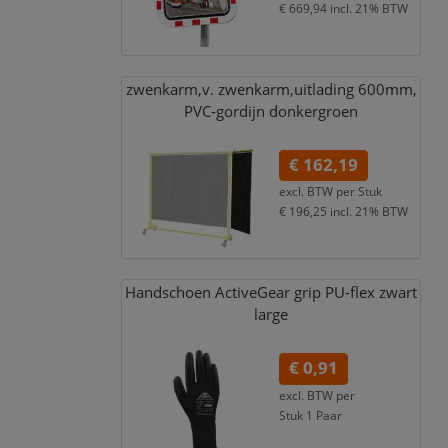
€ 669,94
incl. 21% BTW
zwenkarm,
v. zwenkarm,
uitlading 600mm,
PVC-gordijn donkergroen
€ 162,19
excl. BTW per
Stuk
€ 196,25
incl. 21% BTW
Handschoen ActiveGear grip PU-flex zwart
large
€ 0,91
excl. BTW per
Stuk 1 Paar
€ 1,10
incl. 21% BTW