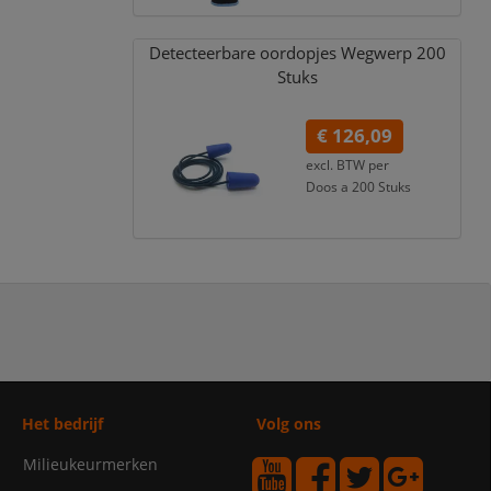
Detecteerbare oordopjes Wegwerp 200
Stuks
€ 126,09
excl. BTW per
Doos a 200 Stuks
€ 152,57
incl. 21% BTW
Het bedrijf
Volg ons
Milieukeurmerken