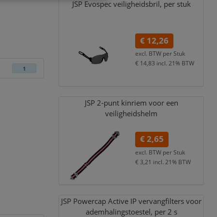
JSP Evospec veiligheidsbril,
per stuk
€ 12,26
excl. BTW per
Stuk
€ 14,83
incl. 21% BTW
1
JSP 2-punt kinriem voor een
veiligheidshelm
€ 2,65
excl. BTW per
Stuk
€ 3,21
incl. 21% BTW
JSP Powercap Active IP vervangfilters voor
ademhalingstoestel,
per 2 s