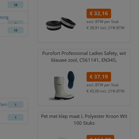
18
€ 32,16
ming
excl. BTW per
Stuk
2
€ 38,91
incl. 21% BTW
19
Purofort Professional Ladies Safety,
wit
blauwe zool,
C561141,
EN345,
€ 37,19
excl. BTW per
Stuk
€ 45,00
incl. 21% BTW
llen
1
Pet met klep maat L Polyester Kroon Wit
1
100 Stuks