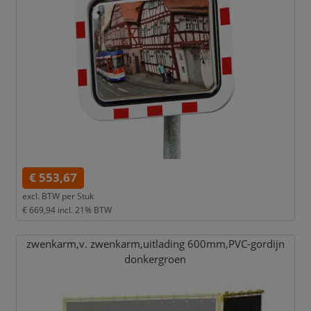
€ 553,67
excl. BTW per
Stuk
€ 669,94
incl. 21% BTW
zwenkarm,
v. zwenkarm,
uitlading 600mm,
PVC-gordijn
donkergroen