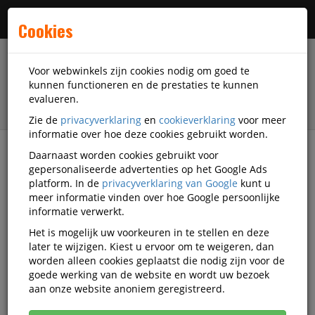
Menu
Cookies
Voor webwinkels zijn cookies nodig om goed te
kunnen functioneren en de prestaties te kunnen
evalueren.
Zie de
privacyverklaring
en
cookieverklaring
voor meer
informatie over hoe deze cookies gebruikt worden.
Daarnaast worden cookies gebruikt voor
filter
gepersonaliseerde advertenties op het Google Ads
platform. In de
privacyverklaring van Google
kunt u
Veiligheidsartikelen
Rucanor
meer informatie vinden over hoe Google persoonlijke
informatie verwerkt.
Rucanor veiligheidsartikelen
Het is mogelijk uw voorkeuren in te stellen en deze
later te wijzigen. Kiest u ervoor om te weigeren, dan
worden alleen cookies geplaatst die nodig zijn voor de
goede werking van de website en wordt uw bezoek
Rucanor Werkschoenen
aan onze website anoniem geregistreerd.