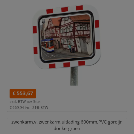
€ 553,67
excl. BTW per
Stuk
€ 669,94
incl. 21% BTW
zwenkarm,
v. zwenkarm,
uitlading 600mm,
PVC-gordijn
donkergroen