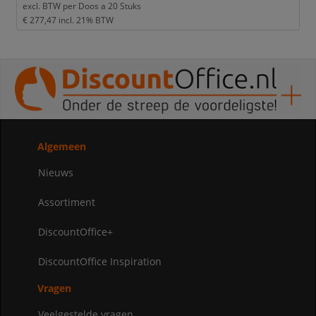
excl. BTW per
Doos a 20 Stuks
€ 277,47
incl. 21% BTW
Algemeen
Nieuws
Assortiment
DiscountOffice+
DiscountOffice Inspiration
Vragen
Veelgestelde vragen