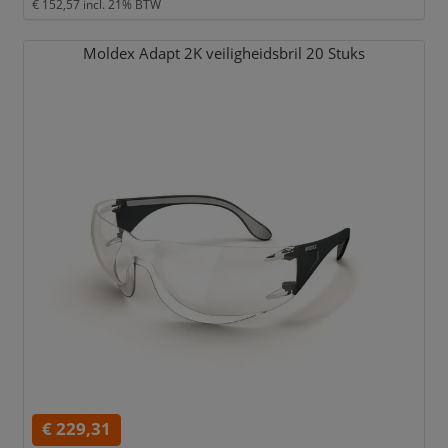
€ 152,57
incl. 21% BTW
Moldex Adapt 2K veiligheidsbril 20 Stuks
€ 229,31