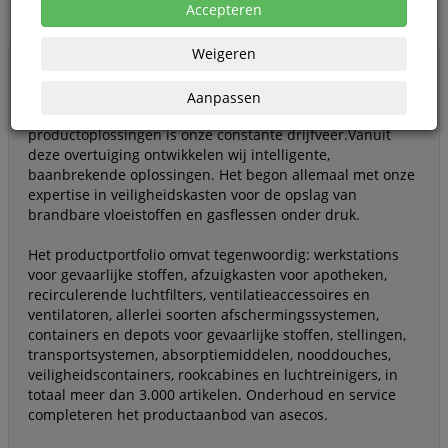
Accepteren
Weigeren
EEN GROTE VERANTWOORDELIJKHEID – EEN PRACHTIGE
TAAK
Aanpassen
Onze passie voor het creëren van innovatieve
productoplossingen is onze constante drijfveer.
Vanuit
deze overtuiging ontwikkelen wij intelligente,
baanbrekende oplossingen. Het begon allemaal met onze
expertise in veiligheidskasten voor de opslag van
brandbare vloeistoffen en gasflessen onder druk.
Het productportfolio omvat tegenwoordig: werkstations
voor gevaarlijke stoffen, afzuigkasten voor apotheken,
recirculerende luchtfilters, ventilatieaccessoires en
ventilatoren, allerlei soorten afschermingssystemen,
containers en depots voor gevaarlijke stoffen, stellingen,
transportsystemen, absorptiemiddelen, nooddouches,
veiligheidscontainers, rookcabines en luchtreinigers, in
totaal meer dan 3.000 artikelen. Onderhoud en service
completeren het productaanbod van asecos.