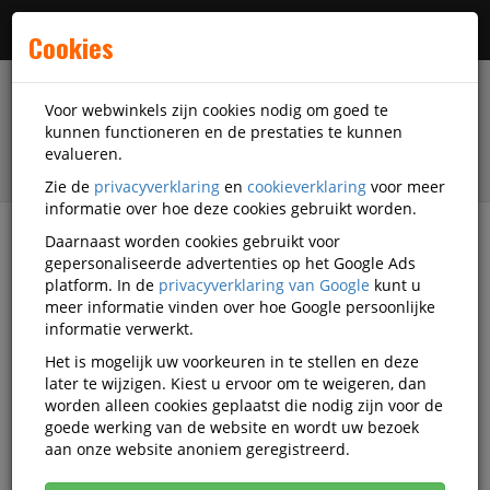
Menu
Cookies
Voor webwinkels zijn cookies nodig om goed te
kunnen functioneren en de prestaties te kunnen
evalueren.
Zie de
privacyverklaring
en
cookieverklaring
voor meer
informatie over hoe deze cookies gebruikt worden.
Daarnaast worden cookies gebruikt voor
filter
gepersonaliseerde advertenties op het Google Ads
platform. In de
privacyverklaring van Google
kunt u
Veiligheidsartikelen
Asecos GmbH
meer informatie vinden over hoe Google persoonlijke
informatie verwerkt.
Asecos GmbH
Het is mogelijk uw voorkeuren in te stellen en deze
later te wijzigen. Kiest u ervoor om te weigeren, dan
veiligheidsartikelen
worden alleen cookies geplaatst die nodig zijn voor de
goede werking van de website en wordt uw bezoek
aan onze website anoniem geregistreerd.