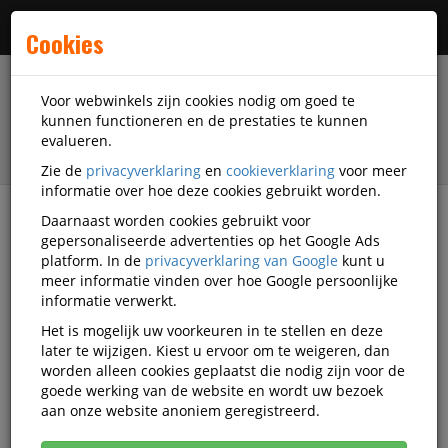
Menu
Cookies
Voor webwinkels zijn cookies nodig om goed te
kunnen functioneren en de prestaties te kunnen
evalueren.
Zie de
privacyverklaring
en
cookieverklaring
voor meer
informatie over hoe deze cookies gebruikt worden.
Daarnaast worden cookies gebruikt voor
filter
gepersonaliseerde advertenties op het Google Ads
platform. In de
privacyverklaring van Google
kunt u
Accessoires
Beckmann
meer informatie vinden over hoe Google persoonlijke
informatie verwerkt.
Beckmann accessoires
Het is mogelijk uw voorkeuren in te stellen en deze
later te wijzigen. Kiest u ervoor om te weigeren, dan
worden alleen cookies geplaatst die nodig zijn voor de
goede werking van de website en wordt uw bezoek
Beckmann Computertassen
aan onze website anoniem geregistreerd.