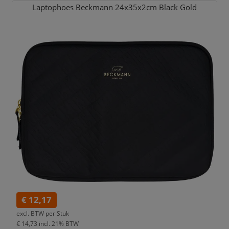
Laptophoes Beckmann 24x35x2cm Black Gold
€ 12,17
excl. BTW per
Stuk
€ 14,73
incl. 21% BTW