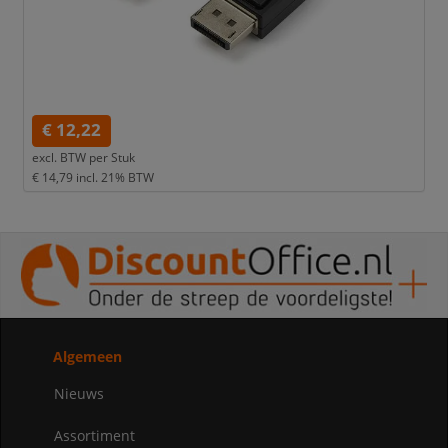
€ 12,22
excl. BTW per
Stuk
€ 14,79
incl. 21% BTW
Algemeen
Nieuws
Assortiment