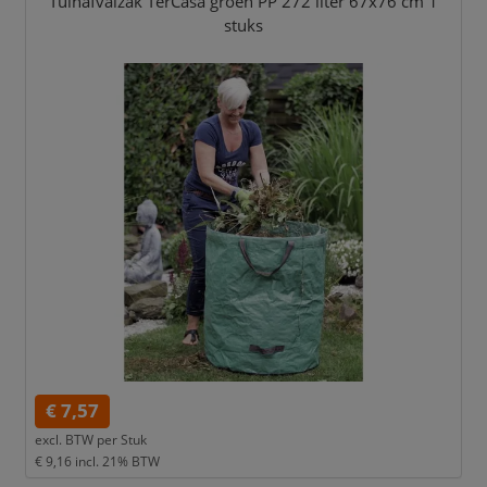
Tuinafvalzak TerCasa groen PP 272 liter 67x76 cm 1
stuks
€ 7,57
excl. BTW per
Stuk
€ 9,16
incl. 21% BTW