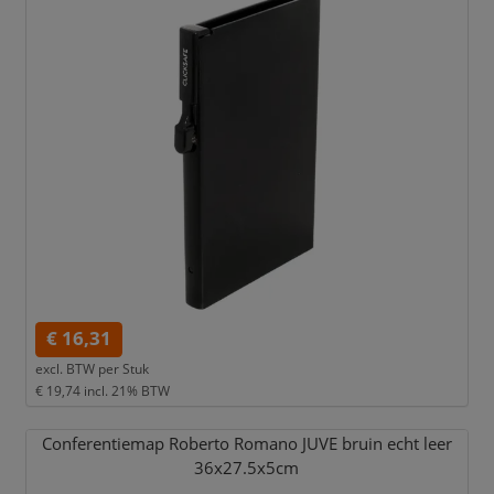
€ 16,31
excl. BTW per
Stuk
€ 19,74
incl. 21% BTW
Conferentiemap Roberto Romano JUVE bruin echt leer
36x27.5x5cm