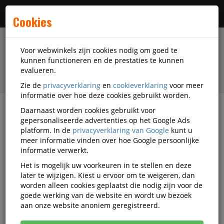
Menu
Cookies
Voor webwinkels zijn cookies nodig om goed te
kunnen functioneren en de prestaties te kunnen
evalueren.
Zie de
privacyverklaring
en
cookieverklaring
voor meer
informatie over hoe deze cookies gebruikt worden.
Daarnaast worden cookies gebruikt voor
filter
gepersonaliseerde advertenties op het Google Ads
platform. In de
privacyverklaring van Google
kunt u
Accessoires
Juscha
meer informatie vinden over hoe Google persoonlijke
informatie verwerkt.
Juscha accessoires
Het is mogelijk uw voorkeuren in te stellen en deze
later te wijzigen. Kiest u ervoor om te weigeren, dan
worden alleen cookies geplaatst die nodig zijn voor de
goede werking van de website en wordt uw bezoek
Juscha Computertassen
aan onze website anoniem geregistreerd.