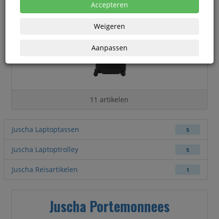
Accepteren
Weigeren
Aanpassen
11 artikelen
Juscha Laptoptassen
5
Juscha Laptoptrolley
5
Juscha Reisartikelen
1
Juscha Portemonnees