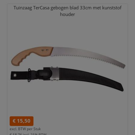
Tuinzaag TerCasa gebogen blad 33cm met kunststof
houder
€ 15,50
excl. BTW per
Stuk
€ 18,76
incl. 21% BTW