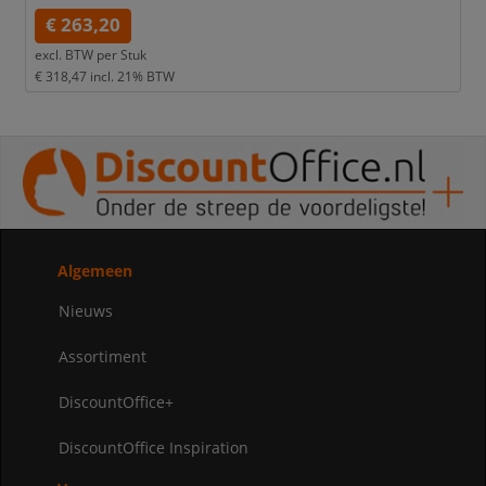
€ 263,20
excl. BTW per
Stuk
€ 318,47
incl. 21% BTW
Algemeen
Nieuws
Assortiment
DiscountOffice+
DiscountOffice Inspiration