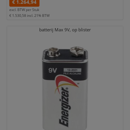
€ 1.264,94
excl. BTW per
Stuk
€ 1.530,58
incl. 21% BTW
batterij Max 9V,
op blister