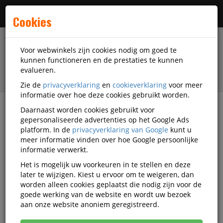
Menu
Cookies
Voor webwinkels zijn cookies nodig om goed te
kunnen functioneren en de prestaties te kunnen
evalueren.
Zie de
privacyverklaring
en
cookieverklaring
voor meer
informatie over hoe deze cookies gebruikt worden.
Daarnaast worden cookies gebruikt voor
filter
gepersonaliseerde advertenties op het Google Ads
platform. In de
privacyverklaring van Google
kunt u
Accessoires
Chubbsafes
meer informatie vinden over hoe Google persoonlijke
informatie verwerkt.
Chubbsafes accessoires
Het is mogelijk uw voorkeuren in te stellen en deze
later te wijzigen. Kiest u ervoor om te weigeren, dan
worden alleen cookies geplaatst die nodig zijn voor de
goede werking van de website en wordt uw bezoek
Chubbsafes Kluizen
aan onze website anoniem geregistreerd.