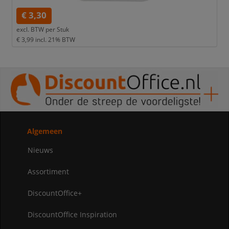
€ 3,30
excl. BTW per
Stuk
€ 3,99
incl. 21% BTW
Algemeen
Nieuws
Assortiment
DiscountOffice+
DiscountOffice Inspiration