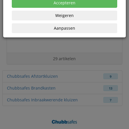
Accepteren
Weigeren
Aanpassen
29 artikelen
Chubbsafes Afstortkluizen
9
Chubbsafes Brandkasten
13
Chubbsafes Inbraakwerende kluizen
7