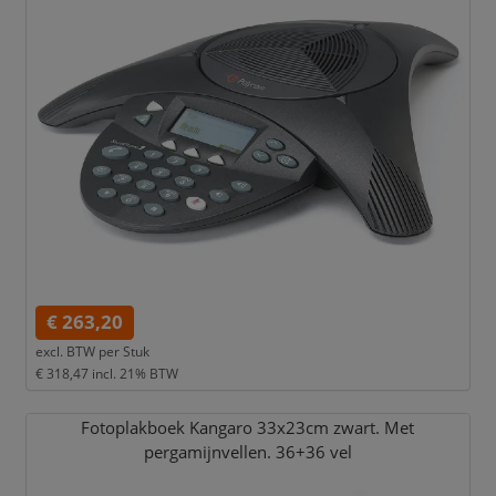
€ 263,20
excl. BTW per
Stuk
€ 318,47
incl. 21% BTW
Fotoplakboek Kangaro 33x23cm zwart. Met
pergamijnvellen. 36+36 vel