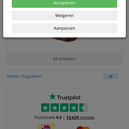
Accepteren
Weigeren
Aanpassen
44 artikelen
Walker Rugzakken
44
Trustscore
4.5
|
13.629
reviews