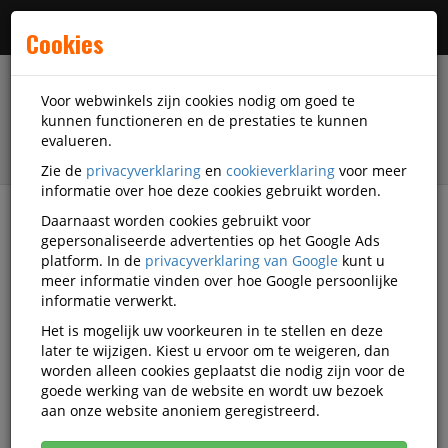
Menu
Cookies
Voor webwinkels zijn cookies nodig om goed te
kunnen functioneren en de prestaties te kunnen
evalueren.
Zie de
privacyverklaring
en
cookieverklaring
voor meer
informatie over hoe deze cookies gebruikt worden.
Daarnaast worden cookies gebruikt voor
filter
gepersonaliseerde advertenties op het Google Ads
platform. In de
privacyverklaring van Google
kunt u
Accessoires
Walker
meer informatie vinden over hoe Google persoonlijke
informatie verwerkt.
Walker accessoires
Het is mogelijk uw voorkeuren in te stellen en deze
later te wijzigen. Kiest u ervoor om te weigeren, dan
worden alleen cookies geplaatst die nodig zijn voor de
goede werking van de website en wordt uw bezoek
Walker Schoolartikelen
aan onze website anoniem geregistreerd.