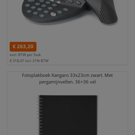
€ 263,20
excl. BTW per
Stuk
€ 318,47
incl. 21% BTW
Fotoplakboek Kangaro 33x23cm zwart. Met
pergamijnvellen. 36+36 vel