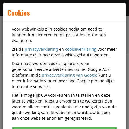
Menu
Cookies
Voor webwinkels zijn cookies nodig om goed te
kunnen functioneren en de prestaties te kunnen
evalueren.
Zie de
privacyverklaring
en
cookieverklaring
voor meer
informatie over hoe deze cookies gebruikt worden.
Daarnaast worden cookies gebruikt voor
filter
gepersonaliseerde advertenties op het Google Ads
platform. In de
privacyverklaring van Google
kunt u
Accessoires
Cherry
meer informatie vinden over hoe Google persoonlijke
informatie verwerkt.
Cherry accessoires
Het is mogelijk uw voorkeuren in te stellen en deze
later te wijzigen. Kiest u ervoor om te weigeren, dan
worden alleen cookies geplaatst die nodig zijn voor de
goede werking van de website en wordt uw bezoek
Cherry Datacommunicatie
aan onze website anoniem geregistreerd.