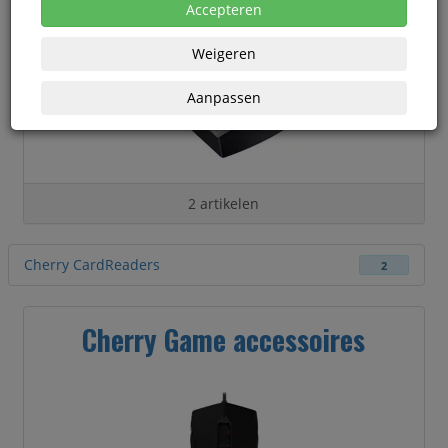
Accepteren
Weigeren
Aanpassen
2 artikelen
Cherry CardReaders
2
Cherry Game accessoires