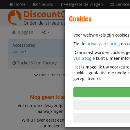
Home
Nieuws
Veelgestelde vragen
Service
Cookies
Inloggen
Voor webwinkels zijn cookie
Zie de
privacyverklaring
en
c
Acces
Accessoires
per merk
Daarnaast worden cookies ge
van Google
kunt u meer infor
Tucker’S Fun Factory
8
Het is mogelijk uw voorkeuren
cookies geplaatst die nodig
meer merken...
Tucker’S
geregistreerd.
Nog geen klant?
Vul een winkelwagentje en volg de
aanwijzingen!
Wilt u liever eerst een account
aanmaken?