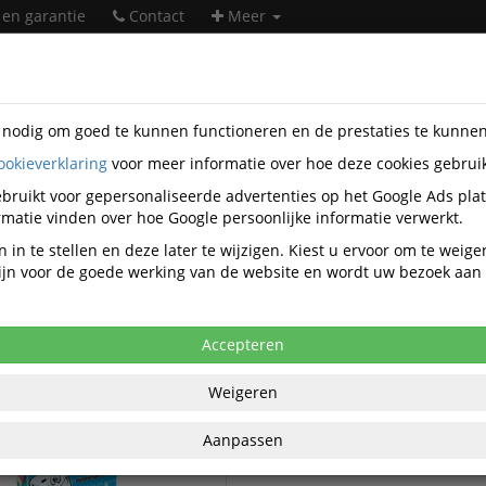
 en garantie
Contact
Meer
s nodig om goed te kunnen functioneren en de prestaties te kunne
ookieverklaring
voor meer informatie over hoe deze cookies gebrui
soires
Tucker’S Fun Factory
bruikt voor gepersonaliseerde advertenties op het Google Ads pla
Tucker’S Fun Factory accessoires
matie vinden over hoe Google persoonlijke informatie verwerkt.
 in te stellen en deze later te wijzigen. Kiest u ervoor om te weig
 zijn voor de goede werking van de website en wordt uw bezoek aa
Tucker’S Fun Factory Puzzels
 Fun Factory Speelgoed
Tucker’S Fun Factory Spellen
Accepteren
Weigeren
Aanpassen