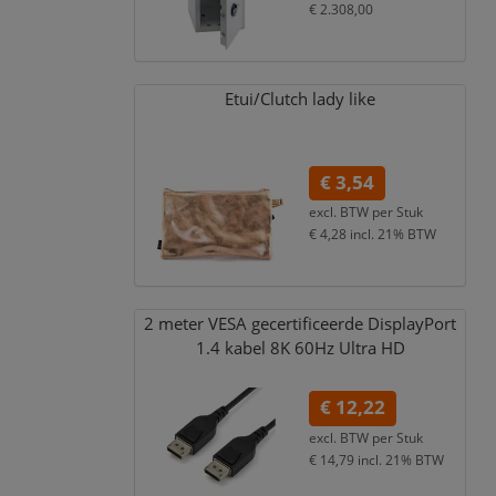
€ 2.308,00
incl. 21% BTW
Etui/
Clutch lady like
€ 3,54
excl. BTW per
Stuk
€ 4,28
incl. 21% BTW
2 meter VESA gecertificeerde DisplayPort
1.4 kabel 8K 60Hz Ultra HD
€ 12,22
excl. BTW per
Stuk
€ 14,79
incl. 21% BTW