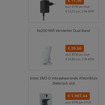
€ 11,36
excl. BTW per
Stuk
€ 13,75
incl. 21% BTW
Re200 Wifi Versterker Dual Band
€ 20,66
excl. BTW per
Stuk
€ 25,00
incl. 21% BTW
Sistec EM3-D Inbraakwerende Afstortkluis
Elektrisch slot
€ 1.907,44
excl. BTW per
STUK