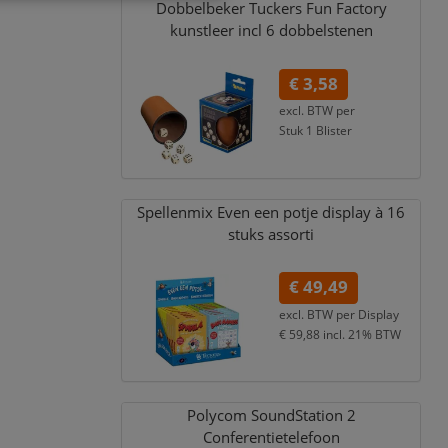
Dobbelbeker Tuckers Fun Factory
kunstleer incl 6 dobbelstenen
€ 3,58
excl. BTW per
Stuk 1 Blister
€ 4,33
incl. 21% BTW
Spellenmix Even een potje display à 16
stuks assorti
€ 49,49
excl. BTW per
Display
€ 59,88
incl. 21% BTW
Polycom SoundStation 2
Conferentietelefoon