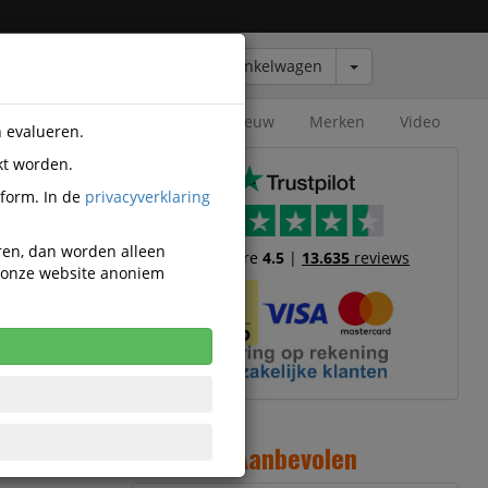
Winkelwagen
Outlet
Nieuw
Merken
Video
n evalueren.
kt worden.
tform. In de
privacyverklaring
eren, dan worden alleen
Trustscore
4.5
|
13.635
reviews
n onze website anoniem
2
6
Aanbevolen