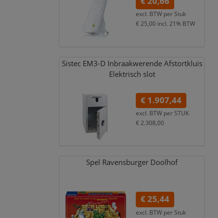
€ 20,66
excl. BTW per
Stuk
€ 25,00
incl. 21% BTW
Sistec EM3-D Inbraakwerende Afstortkluis
Elektrisch slot
€ 1.907,44
excl. BTW per
STUK
€ 2.308,00
incl. 21% BTW
Spel Ravensburger Doolhof
€ 25,44
excl. BTW per
Stuk