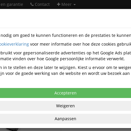
 en garantie
Contact
Meer
s nodig om goed te kunnen functioneren en de prestaties te kunne
ookieverklaring
voor meer informatie over hoe deze cookies gebrui
soires
Exelium
bruikt voor gepersonaliseerde advertenties op het Google Ads pla
Exelium accessoires
matie vinden over hoe Google persoonlijke informatie verwerkt.
 in te stellen en deze later te wijzigen. Kiest u ervoor om te weig
 zijn voor de goede werking van de website en wordt uw bezoek aa
Exelium Smartphone en Tablet
 Smartphone en tablet
accessoires
Exelium Smartphone hoesjes
Accepteren
Exelium Tablet hoesjes
Weigeren
Aanpassen