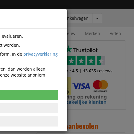
Winkelwagen
Outlet
Nieuw
Merken
Video
n evalueren.
kt worden.
tform. In de
privacyverklaring
eren, dan worden alleen
Trustscore
4.5
|
13.635
reviews
n onze website anoniem
 opladers
3
3
2
Aanbevolen