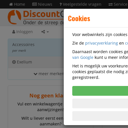
Home
Nieuws
Veelgestelde vragen
Service
Cookies
Inloggen
Voor webwinkels zijn cookie
Zie de
privacyverklaring
en
c
Acces
Accessoires
per merk
Daarnaast worden cookies ge
van Google
kunt u meer infor
Exelium
8
Het is mogelijk uw voorkeuren
cookies geplaatst die nodig
meer merken...
Exelium
geregistreerd.
Nog geen klant?
Vul een winkelwagentje en volg de
aanwijzingen!
Wilt u liever eerst een account
aanmaken?