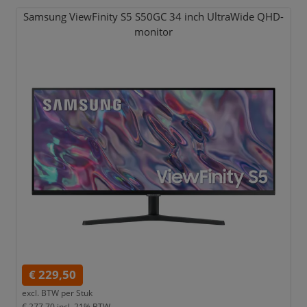
Samsung ViewFinity S5 S50GC 34 inch UltraWide QHD-
monitor
€ 229,50
excl. BTW per
Stuk
€ 277,70
incl. 21% BTW