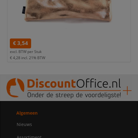
€ 3,54
excl. BTW per
Stuk
€ 4,28
incl. 21% BTW
Algemeen
Nieuws
Assortiment