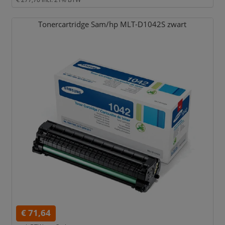
Tonercartridge Sam/
hp MLT-D1042S zwart
€ 71,64