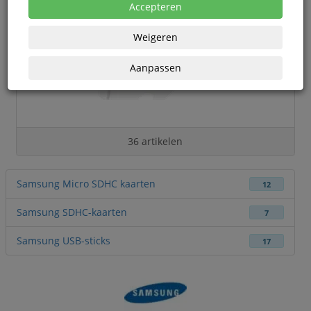
Accepteren
Weigeren
Aanpassen
36 artikelen
Samsung Micro SDHC kaarten
12
Samsung SDHC-kaarten
7
Samsung USB-sticks
17