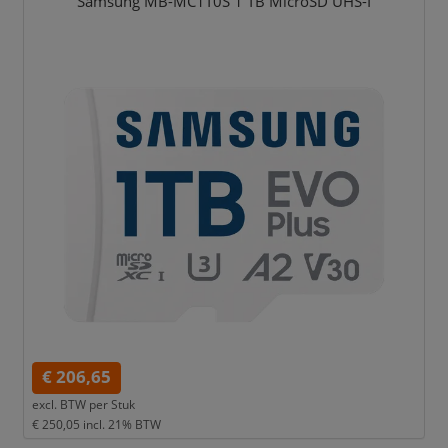
Samsung MB-MC1T0S 1 TB MicroSD UHS-I
€ 206,65
excl. BTW per
Stuk
€ 250,05
incl. 21% BTW