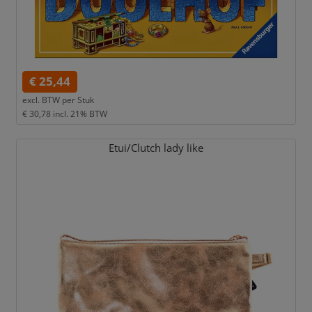
€ 25,44
excl. BTW per
Stuk
€ 30,78
incl. 21% BTW
Etui/
Clutch lady like