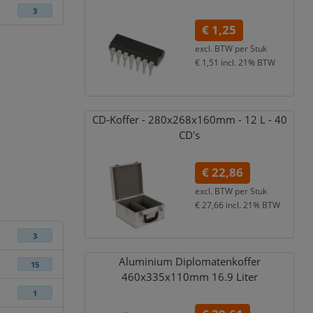
3
€ 1,25
excl. BTW per
Stuk
€ 1,51
incl. 21% BTW
CD-Koffer - 280x268x160mm - 12 L - 40
CD's
€ 22,86
excl. BTW per
Stuk
€ 27,66
incl. 21% BTW
3
Aluminium Diplomatenkoffer
15
460x335x110mm 16.9 Liter
1