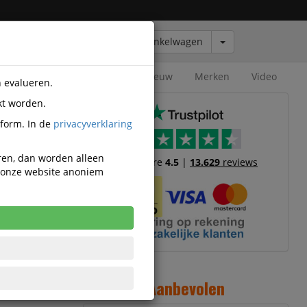
Winkelwagen
Outlet
Nieuw
Merken
Video
n evalueren.
kt worden.
tform. In de
privacyverklaring
eren, dan worden alleen
Trustscore
4.5
|
13.629
reviews
n onze website anoniem
5
28
1
3
Aanbevolen