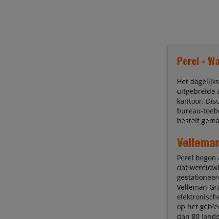
Perel - W
Het dagelijk
uitgebreide 
kantoor. Dis
bureau-toebe
bestelt gemak
Vellema
Perel begon 
dat wereldwi
gestationeerd
Velleman Gro
elektronisch
op het gebie
dan 80 lande