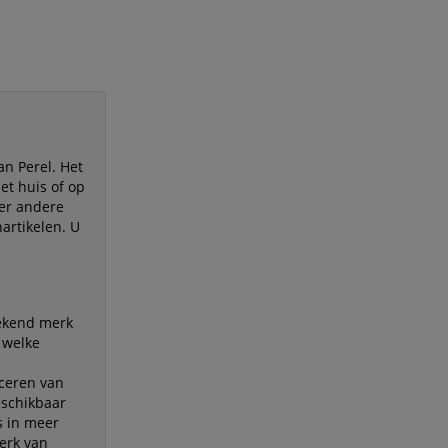
an Perel. Het
et huis of op
der andere
artikelen. U
bekend merk
 welke
uceren van
eschikbaar
s in meer
erk van