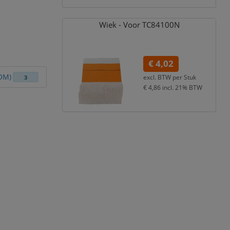
Wiek - Voor TC84100N
€ 4,02
OM)
excl. BTW per
Stuk
3
€ 4,86
incl. 21% BTW