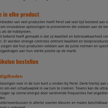
e in elke product
nbieden van veel producten heeft Perel ook veel tijd besteed aan 
 om innovatieve oplossingen te presenteren die voldoen aan de b
s als de hobbyisten.
l bekend heeft gemaakt is dat zij kwaliteit en betrouwbaarheid ce
. Er worden strenge controles omtrent kwaliteit en testprocedure
 zorgen dat hun producten voldoen aan de juiste normen en specifi
ijgedragen aan hun sterke positie op de markt.
tikelen bestellen
digdheden
lossingen voor in de tuin kunt u vinden bij Perel. Denk hierbij aan
n om een schaduwplek in uw tuin te creëren. Tevens kan de ultr
rjager op zonne-energie door variërende frequenties het ongedier
den.
ketbrievenbussen in allerlei soorten kleuren en maten beschikbaar
post u ontvangt.