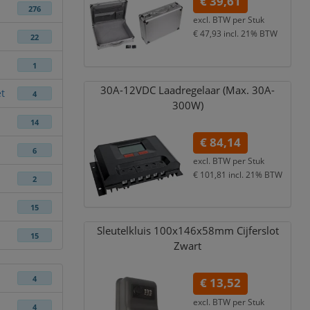
€ 39,61
276
excl. BTW per
Stuk
€ 47,93
incl. 21% BTW
22
1
30A-12VDC Laadregelaar (Max. 30A-
et
4
300W)
14
€ 84,14
6
excl. BTW per
Stuk
€ 101,81
incl. 21% BTW
2
15
Sleutelkluis 100x146x58mm Cijferslot
15
Zwart
4
€ 13,52
excl. BTW per
Stuk
4