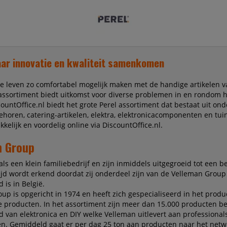
aar innovatie en kwaliteit samenkomen
se leven zo comfortabel mogelijk maken met de handige artikelen v
assortiment biedt uitkomst voor diverse problemen in en rondom h
countOffice.nl biedt het grote Perel assortiment dat bestaat uit on
horen, catering-artikelen, elektra, elektronicacomponenten en tuin
kelijk en voordelig online via DiscountOffice.nl.
n Group
als een klein familiebedrijf en zijn inmiddels uitgegroeid tot een 
jd wordt erkend doordat zij onderdeel zijn van de Velleman Group
 is in België.
up is opgericht in 1974 en heeft zich gespecialiseerd in het prod
e producten. In het assortiment zijn meer dan 15.000 producten b
d van elektronica en DIY welke Velleman uitlevert aan professional
n. Gemiddeld gaat er per dag 25 ton aan producten naar het netw