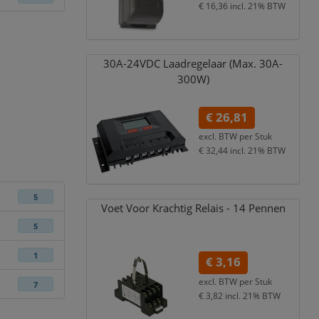
€ 16,36
incl. 21% BTW
30A-24VDC Laadregelaar (Max. 30A-
300W)
€ 26,81
excl. BTW per
Stuk
€ 32,44
incl. 21% BTW
5
Voet Voor Krachtig Relais - 14 Pennen
5
1
€ 3,16
excl. BTW per
Stuk
7
€ 3,82
incl. 21% BTW