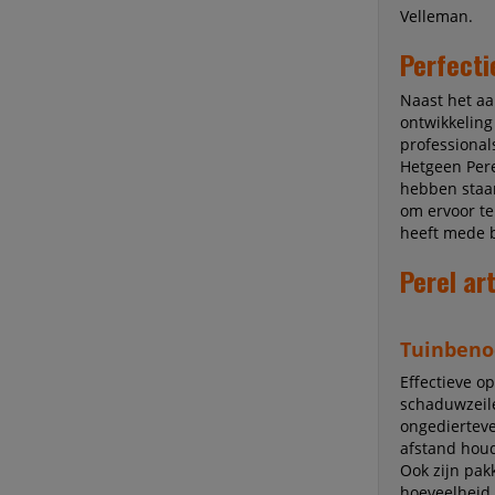
Velleman.
Perfecti
Naast het aa
ontwikkeling
professional
Hetgeen Pere
hebben staan
om ervoor te
heeft mede b
Perel ar
Tuinbeno
Effectieve op
schaduwzeile
ongedierteve
afstand hou
Ook zijn pak
hoeveelheid 