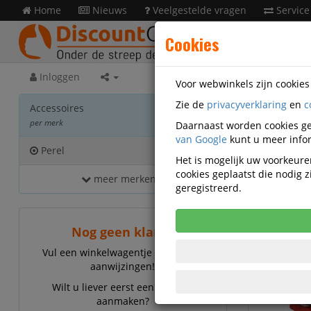
Home
Nieuws
Veelgestelde vragen
Service
Cookies
Inloggen
Voor webwinkels zijn cookie
Zie de
privacyverklaring
en
c
Acces
Accessoires
per merk
Daarnaast worden cookies ge
van Google
kunt u meer infor
Perel
444
Het is mogelijk uw voorkeuren
cookies geplaatst die nodig
meer merken...
Perel 
geregistreerd.
Nog geen klant?
Vul een winkelwagentje en volg de
aanwijzingen!
Wilt u liever eerst een account
aanmaken?