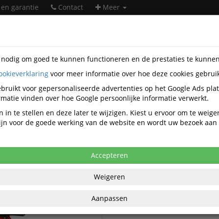
 en garantie
Contact
Meer
s nodig om goed te kunnen functioneren en de prestaties te kunne
ookieverklaring
voor meer informatie over hoe deze cookies gebrui
soires
Perel
bruikt voor gepersonaliseerde advertenties op het Google Ads pla
Perel accessoires
matie vinden over hoe Google persoonlijke informatie verwerkt.
 in te stellen en deze later te wijzigen. Kiest u ervoor om te weig
 zijn voor de goede werking van de website en wordt uw bezoek aa
Perel Batterij-oplader
Batterijen en accu's
Perel Batterijen
Accepteren
Perel Laadregelaars
Weigeren
Perel Zonnecellen
Aanpassen