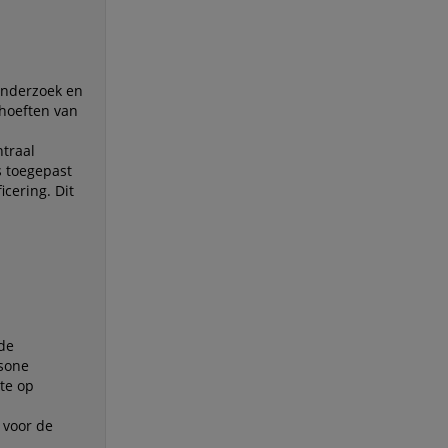
onderzoek en
ehoeften van
ntraal
s toegepast
cering. Dit
 de
asone
te op
 voor de