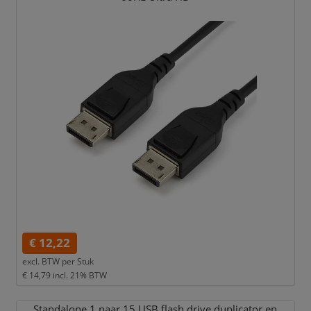
€ 12,22
excl. BTW per
Stuk
€ 14,79
incl. 21% BTW
Standalone 1 naar 15 USB flash drive duplicator en