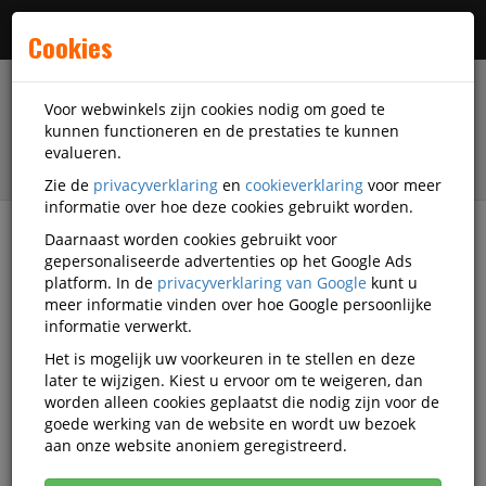
Menu
Cookies
Voor webwinkels zijn cookies nodig om goed te
kunnen functioneren en de prestaties te kunnen
evalueren.
Zie de
privacyverklaring
en
cookieverklaring
voor meer
informatie over hoe deze cookies gebruikt worden.
Daarnaast worden cookies gebruikt voor
filter
gepersonaliseerde advertenties op het Google Ads
platform. In de
privacyverklaring van Google
kunt u
Accessoires
Prisma
meer informatie vinden over hoe Google persoonlijke
informatie verwerkt.
Prisma accessoires
Het is mogelijk uw voorkeuren in te stellen en deze
later te wijzigen. Kiest u ervoor om te weigeren, dan
worden alleen cookies geplaatst die nodig zijn voor de
goede werking van de website en wordt uw bezoek
Prisma Schoolartikelen
aan onze website anoniem geregistreerd.