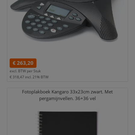
€ 263,20
excl. BTW per
Stuk
€ 318,47
incl. 21% BTW
Fotoplakboek Kangaro 33x23cm zwart. Met
pergamijnvellen. 36+36 vel