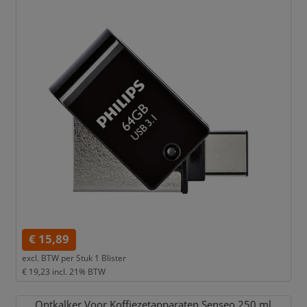
€ 15,89
excl. BTW per
Stuk 1 Blister
€ 19,23
incl. 21% BTW
Ontkalker Voor Koffiezetapparaten Senseo 250 ml