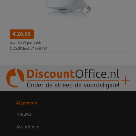
€ 20,66
excl. BTW per
Stuk
€ 25,00
incl. 21% BTW
Algemeen
Nieuws
Assortiment