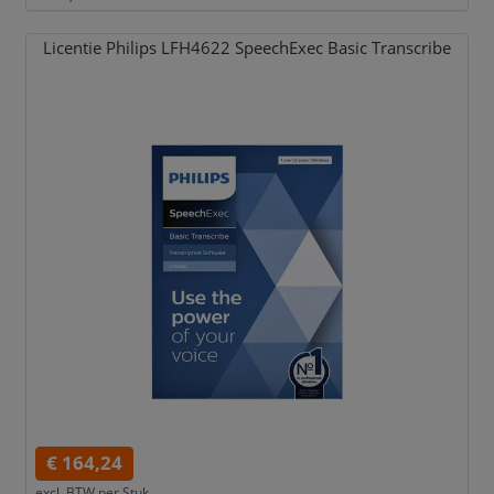
Licentie Philips LFH4622 SpeechExec Basic Transcribe
€ 164,24
excl. BTW per
Stuk