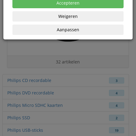
Accepteren
Weigeren
Aanpassen
32 artikelen
Philips CD recordable
3
Philips DVD recordable
4
Philips Micro SDHC kaarten
4
Philips SSD
2
Philips USB-sticks
19