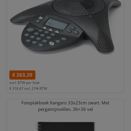
€ 263,20
excl. BTW per
Stuk
€ 318,47
incl. 21% BTW
Fotoplakboek Kangaro 33x23cm zwart. Met
pergamijnvellen. 36+36 vel