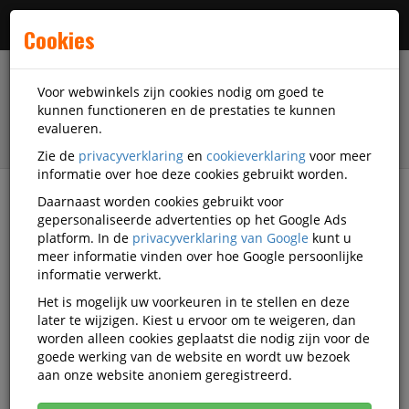
Menu
Cookies
Voor webwinkels zijn cookies nodig om goed te
kunnen functioneren en de prestaties te kunnen
evalueren.
Zie de
privacyverklaring
en
cookieverklaring
voor meer
informatie over hoe deze cookies gebruikt worden.
Daarnaast worden cookies gebruikt voor
filter
gepersonaliseerde advertenties op het Google Ads
platform. In de
privacyverklaring van Google
kunt u
Accessoires
CreaChick
meer informatie vinden over hoe Google persoonlijke
informatie verwerkt.
CreaChick accessoires
Het is mogelijk uw voorkeuren in te stellen en deze
later te wijzigen. Kiest u ervoor om te weigeren, dan
worden alleen cookies geplaatst die nodig zijn voor de
goede werking van de website en wordt uw bezoek
CreaChick Schoolartikelen
aan onze website anoniem geregistreerd.