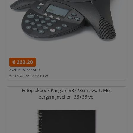
€ 263,20
excl. BTW per
Stuk
€ 318,47
incl. 21% BTW
Fotoplakboek Kangaro 33x23cm zwart. Met
pergamijnvellen. 36+36 vel