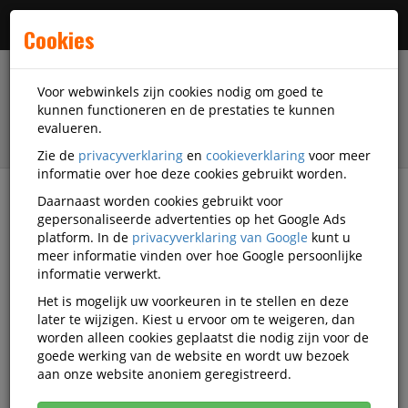
Menu
Cookies
Voor webwinkels zijn cookies nodig om goed te
kunnen functioneren en de prestaties te kunnen
evalueren.
Zie de
privacyverklaring
en
cookieverklaring
voor meer
informatie over hoe deze cookies gebruikt worden.
Daarnaast worden cookies gebruikt voor
filter
gepersonaliseerde advertenties op het Google Ads
platform. In de
privacyverklaring van Google
kunt u
Accessoires
Tolino
meer informatie vinden over hoe Google persoonlijke
informatie verwerkt.
Tolino accessoires
Het is mogelijk uw voorkeuren in te stellen en deze
later te wijzigen. Kiest u ervoor om te weigeren, dan
worden alleen cookies geplaatst die nodig zijn voor de
goede werking van de website en wordt uw bezoek
Tolino Smartphone en tablet
aan onze website anoniem geregistreerd.
accessoires