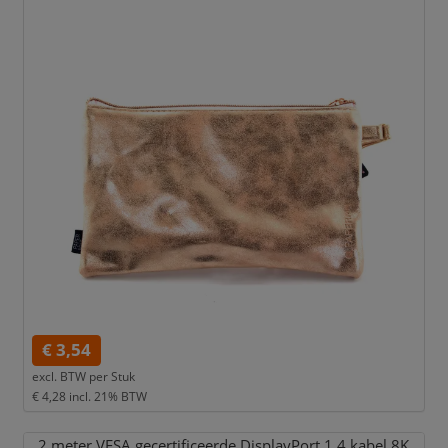
€ 3,54
excl. BTW per
Stuk
€ 4,28
incl. 21% BTW
2 meter VESA gecertificeerde DisplayPort 1.4 kabel 8K