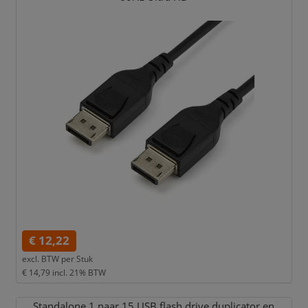
€ 12,22
excl. BTW per
Stuk
€ 14,79
incl. 21% BTW
Standalone 1 naar 15 USB flash drive duplicator en