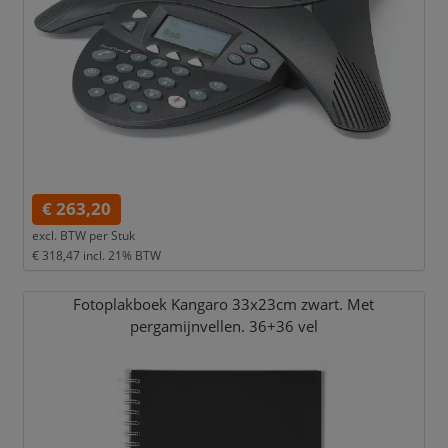
€ 263,20
excl. BTW per
Stuk
€ 318,47
incl. 21% BTW
Fotoplakboek Kangaro 33x23cm zwart. Met
pergamijnvellen. 36+36 vel