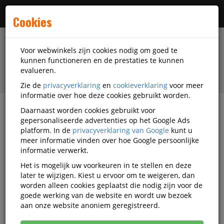
Menu
Cookies
Voor webwinkels zijn cookies nodig om goed te
kunnen functioneren en de prestaties te kunnen
evalueren.
Zie de
privacyverklaring
en
cookieverklaring
voor meer
informatie over hoe deze cookies gebruikt worden.
Daarnaast worden cookies gebruikt voor
filter
gepersonaliseerde advertenties op het Google Ads
platform. In de
privacyverklaring van Google
kunt u
Accessoires
Lenco
meer informatie vinden over hoe Google persoonlijke
informatie verwerkt.
Lenco accessoires
Het is mogelijk uw voorkeuren in te stellen en deze
later te wijzigen. Kiest u ervoor om te weigeren, dan
worden alleen cookies geplaatst die nodig zijn voor de
goede werking van de website en wordt uw bezoek
Lenco Multimedia toebehoren
aan onze website anoniem geregistreerd.