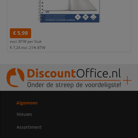
€ 5,98
excl. BTW per
Stuk
€ 7,24
incl. 21% BTW
Algemeen
Nieuws
Assortiment