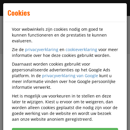
Menu
Cookies
Voor webwinkels zijn cookies nodig om goed te
kunnen functioneren en de prestaties te kunnen
evalueren.
Zie de
privacyverklaring
en
cookieverklaring
voor meer
informatie over hoe deze cookies gebruikt worden.
Daarnaast worden cookies gebruikt voor
filter
gepersonaliseerde advertenties op het Google Ads
platform. In de
privacyverklaring van Google
kunt u
Accessoires
TP-Link
meer informatie vinden over hoe Google persoonlijke
informatie verwerkt.
TP-Link accessoires
Het is mogelijk uw voorkeuren in te stellen en deze
later te wijzigen. Kiest u ervoor om te weigeren, dan
worden alleen cookies geplaatst die nodig zijn voor de
goede werking van de website en wordt uw bezoek
TP-Link Datacommunicatie
aan onze website anoniem geregistreerd.