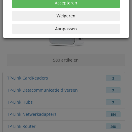
Accepteren
Weigeren
Aanpassen
580 artikelen
TP-Link CardReaders
2
TP-Link Datacommunicatie diversen
7
TP-Link Hubs
7
TP-Link Netwerkadapters
154
TP-Link Router
268