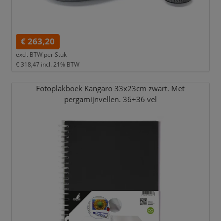
€ 263,20
excl. BTW per
Stuk
€ 318,47
incl. 21% BTW
Fotoplakboek Kangaro 33x23cm zwart. Met
pergamijnvellen. 36+36 vel