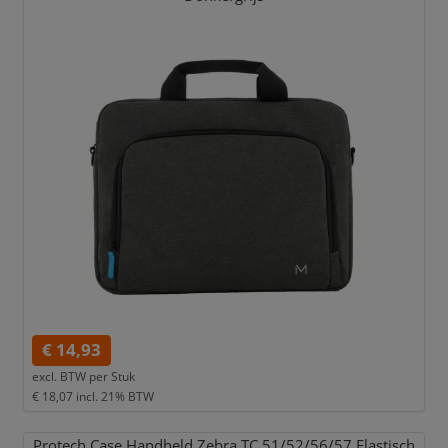
€ 14,93
excl. BTW per
Stuk
€ 18,07
incl. 21% BTW
Protech Case Handheld Zebra TC 51/
52/
56/
57 Elastisch