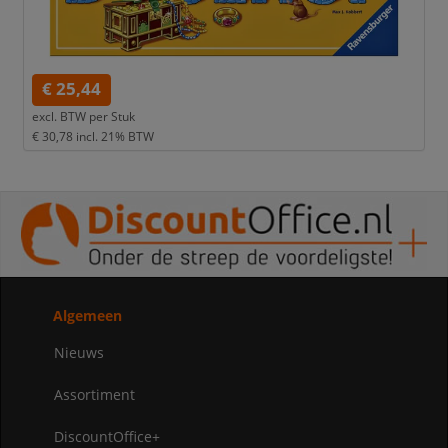
€ 25,44
excl. BTW per
Stuk
€ 30,78
incl. 21% BTW
Algemeen
Nieuws
Assortiment
DiscountOffice+