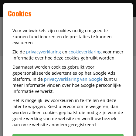
Menu
Cookies
Voor webwinkels zijn cookies nodig om goed te
kunnen functioneren en de prestaties te kunnen
evalueren.
Zie de
privacyverklaring
en
cookieverklaring
voor meer
informatie over hoe deze cookies gebruikt worden.
Daarnaast worden cookies gebruikt voor
filter
gepersonaliseerde advertenties op het Google Ads
platform. In de
privacyverklaring van Google
kunt u
Accessoires
Mobilis
meer informatie vinden over hoe Google persoonlijke
informatie verwerkt.
Mobilis accessoires
Het is mogelijk uw voorkeuren in te stellen en deze
later te wijzigen. Kiest u ervoor om te weigeren, dan
worden alleen cookies geplaatst die nodig zijn voor de
goede werking van de website en wordt uw bezoek
Mobilis Computertassen
aan onze website anoniem geregistreerd.