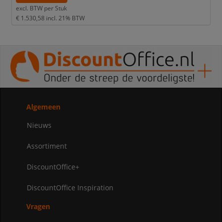
excl. BTW per
Stuk
€ 1.530,58
incl. 21% BTW
Algemeen
Nieuws
Assortiment
DiscountOffice+
DiscountOffice Inspiration
Vragen