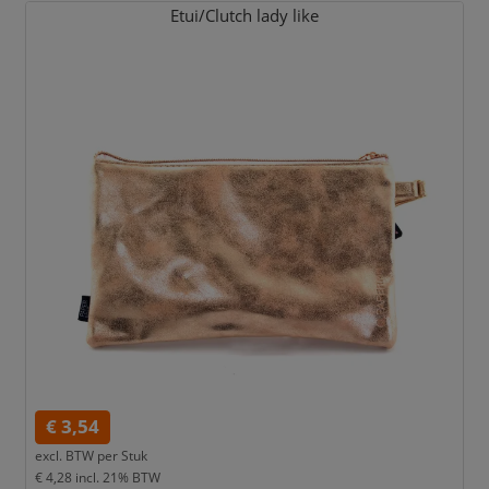
Etui/
Clutch lady like
€ 3,54
excl. BTW per
Stuk
€ 4,28
incl. 21% BTW