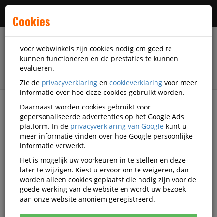
Menu
Cookies
Voor webwinkels zijn cookies nodig om goed te
kunnen functioneren en de prestaties te kunnen
evalueren.
Zie de
privacyverklaring
en
cookieverklaring
voor meer
informatie over hoe deze cookies gebruikt worden.
Daarnaast worden cookies gebruikt voor
filter
gepersonaliseerde advertenties op het Google Ads
platform. In de
privacyverklaring van Google
kunt u
Accessoires
Ravensburger
meer informatie vinden over hoe Google persoonlijke
informatie verwerkt.
Ravensburger accessoires
Het is mogelijk uw voorkeuren in te stellen en deze
later te wijzigen. Kiest u ervoor om te weigeren, dan
worden alleen cookies geplaatst die nodig zijn voor de
goede werking van de website en wordt uw bezoek
Ravensburger Speelgoed
aan onze website anoniem geregistreerd.