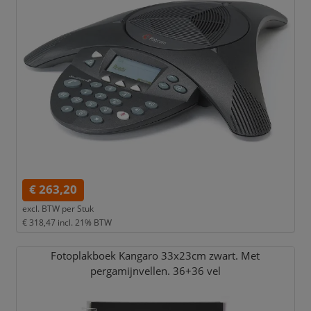
€ 263,20
excl. BTW per
Stuk
€ 318,47
incl. 21% BTW
Fotoplakboek Kangaro 33x23cm zwart. Met
pergamijnvellen. 36+36 vel