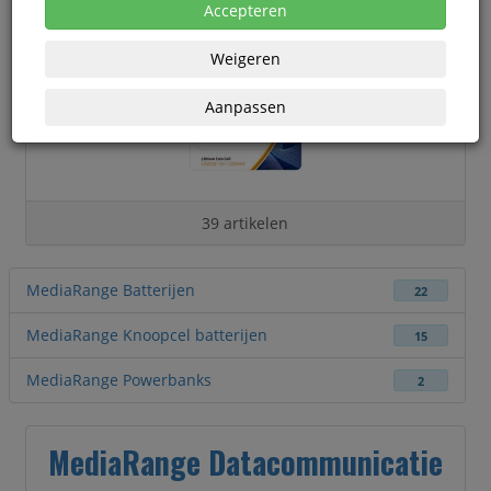
Accepteren
Weigeren
Aanpassen
39 artikelen
MediaRange Batterijen
22
MediaRange Knoopcel batterijen
15
MediaRange Powerbanks
2
MediaRange Datacommunicatie