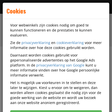
Menu
Cookies
Voor webwinkels zijn cookies nodig om goed te
kunnen functioneren en de prestaties te kunnen
evalueren.
Zie de
privacyverklaring
en
cookieverklaring
voor meer
informatie over hoe deze cookies gebruikt worden.
Daarnaast worden cookies gebruikt voor
filter
gepersonaliseerde advertenties op het Google Ads
platform. In de
privacyverklaring van Google
kunt u
Accessoires
MediaRange
meer informatie vinden over hoe Google persoonlijke
informatie verwerkt.
MediaRange accessoires
Het is mogelijk uw voorkeuren in te stellen en deze
later te wijzigen. Kiest u ervoor om te weigeren, dan
worden alleen cookies geplaatst die nodig zijn voor de
goede werking van de website en wordt uw bezoek
MediaRange Batterijen en accu's
aan onze website anoniem geregistreerd.