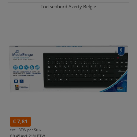
Toetsenbord Azerty Belgie
€ 7,81
excl. BTW per
Stuk
€ 9,45
incl. 21% BTW