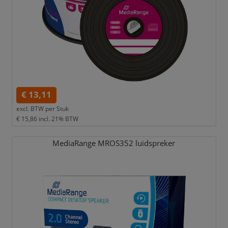
€ 13,11
excl. BTW per
Stuk
€ 15,86
incl. 21% BTW
MediaRange MROS352 luidspreker