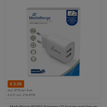
€ 3,56
excl. BTW per
Stuk
€ 4,31
incl. 21% BTW
MediaRange BOX65 Papieren CD hoezen met klep en