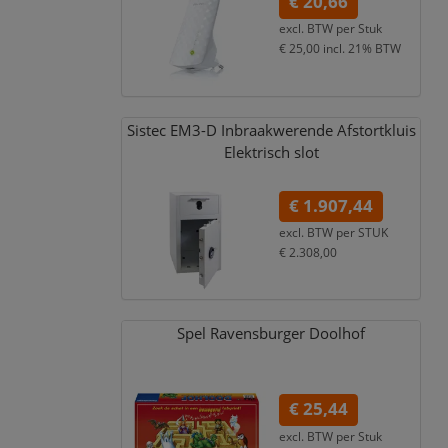
€ 20,66
excl. BTW per
Stuk
€ 25,00
incl. 21% BTW
Sistec EM3-D Inbraakwerende Afstortkluis
Elektrisch slot
€ 1.907,44
excl. BTW per
STUK
€ 2.308,00
incl. 21% BTW
Spel Ravensburger Doolhof
€ 25,44
excl. BTW per
Stuk