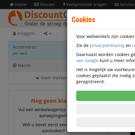
Home
Nieuws
Veelgestelde vragen
Service
Cookies
Inloggen
Voor webwinkels zijn cookie
Zie de
privacyverklaring
en
c
Acces
Accessoires
per merk
Daarnaast worden cookies ge
van Google
kunt u meer infor
Nacon
2
Het is mogelijk uw voorkeuren
cookies geplaatst die nodig
meer merken...
Naco
geregistreerd.
Nog geen klant?
Vul een winkelwagentje en volg de
aanwijzingen!
Wilt u liever eerst een account
aanmaken?