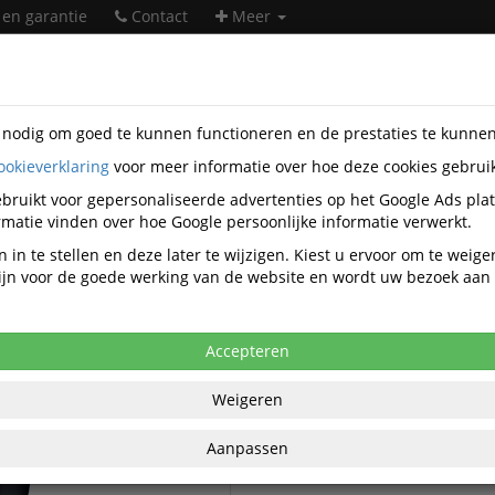
 en garantie
Contact
Meer
s nodig om goed te kunnen functioneren en de prestaties te kunne
ookieverklaring
voor meer informatie over hoe deze cookies gebrui
soires
Nacon
bruikt voor gepersonaliseerde advertenties op het Google Ads pla
Nacon accessoires
matie vinden over hoe Google persoonlijke informatie verwerkt.
 in te stellen en deze later te wijzigen. Kiest u ervoor om te weig
 zijn voor de goede werking van de website en wordt uw bezoek aa
Nacon Controllers
n Game accessoires
Accepteren
Weigeren
Aanpassen