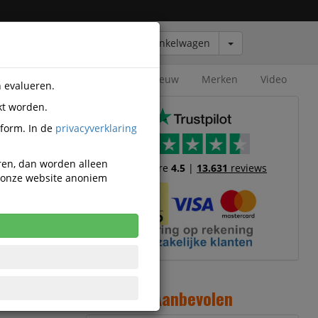
Winkelwagen
Outlet
Nieuw
Merken
Video
n evalueren.
kt worden.
tform. In de
privacyverklaring
eren, dan worden alleen
Trustscore
4.5
|
13.631
reviews
n onze website anoniem
2
Aanbevolen