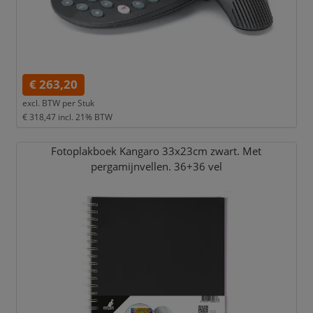
€ 263,20
excl. BTW per
Stuk
€ 318,47
incl. 21% BTW
Fotoplakboek Kangaro 33x23cm zwart. Met
pergamijnvellen. 36+36 vel