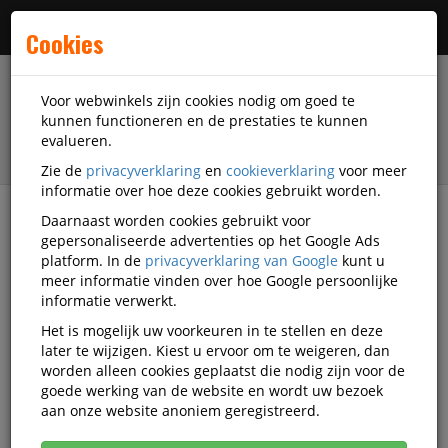
Menu
Cookies
Voor webwinkels zijn cookies nodig om goed te
kunnen functioneren en de prestaties te kunnen
evalueren.
Zie de
privacyverklaring
en
cookieverklaring
voor meer
informatie over hoe deze cookies gebruikt worden.
Daarnaast worden cookies gebruikt voor
filter
gepersonaliseerde advertenties op het Google Ads
platform. In de
privacyverklaring van Google
kunt u
Accessoires
Hama
meer informatie vinden over hoe Google persoonlijke
informatie verwerkt.
Hama accessoires
Het is mogelijk uw voorkeuren in te stellen en deze
later te wijzigen. Kiest u ervoor om te weigeren, dan
worden alleen cookies geplaatst die nodig zijn voor de
goede werking van de website en wordt uw bezoek
Hama Datacommunicatie
aan onze website anoniem geregistreerd.