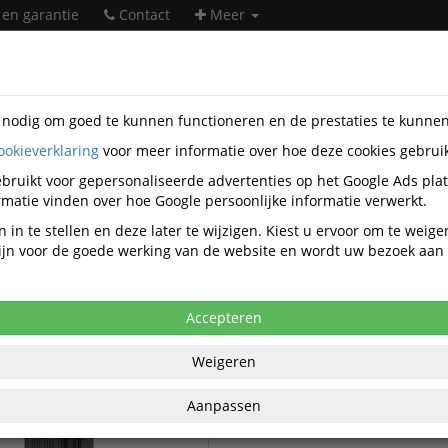
 en garantie
Contact
Meer
s nodig om goed te kunnen functioneren en de prestaties te kunne
ookieverklaring
voor meer informatie over hoe deze cookies gebrui
soires
JSA
bruikt voor gepersonaliseerde advertenties op het Google Ads pla
JSA accessoires
matie vinden over hoe Google persoonlijke informatie verwerkt.
 in te stellen en deze later te wijzigen. Kiest u ervoor om te weig
 zijn voor de goede werking van de website en wordt uw bezoek aa
JSA Laptoptrolley
 Computertassen
JSA Reiskoffers
Accepteren
Weigeren
Aanpassen