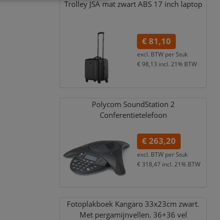
Trolley JSA mat zwart ABS 17 inch laptop
€ 81,10
excl. BTW per
Stuk
€ 98,13
incl. 21% BTW
Polycom SoundStation 2
Conferentietelefoon
€ 263,20
excl. BTW per
Stuk
€ 318,47
incl. 21% BTW
Fotoplakboek Kangaro 33x23cm zwart.
Met pergamijnvellen. 36+36 vel