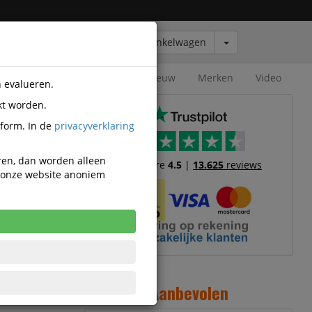
Winkelwagen
Outlet
Nieuw
Merken
Video
n evalueren.
kt worden.
tform. In de
privacyverklaring
eren, dan worden alleen
Trustscore
4.5
|
13.625
reviews
n onze website anoniem
1
1
Aanbevolen