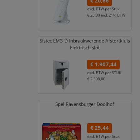
€ 20,66
excl. BTW per
Stuk
€ 25,00
incl. 21% BTW
Sistec EM3-D Inbraakwerende Afstortkluis
Elektrisch slot
€ 1.907,44
excl. BTW per
STUK
€ 2.308,00
incl. 21% BTW
Spel Ravensburger Doolhof
€ 25,44
excl. BTW per
Stuk