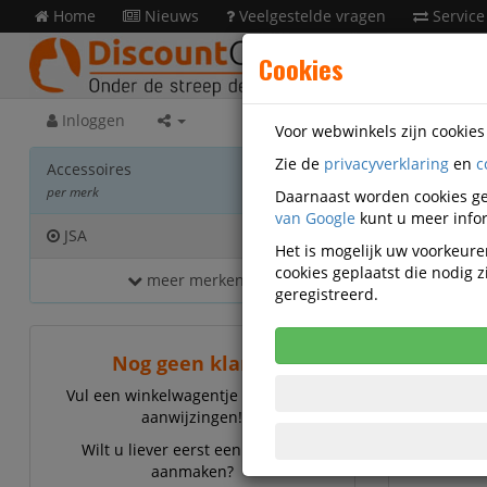
Home
Nieuws
Veelgestelde vragen
Service
Cookies
Inloggen
Voor webwinkels zijn cookie
Zie de
privacyverklaring
en
c
Acces
Accessoires
per merk
Daarnaast worden cookies ge
van Google
kunt u meer infor
JSA
2
Het is mogelijk uw voorkeuren
cookies geplaatst die nodig
meer merken...
JSA
geregistreerd.
Nog geen klant?
Vul een winkelwagentje en volg de
aanwijzingen!
Wilt u liever eerst een account
aanmaken?