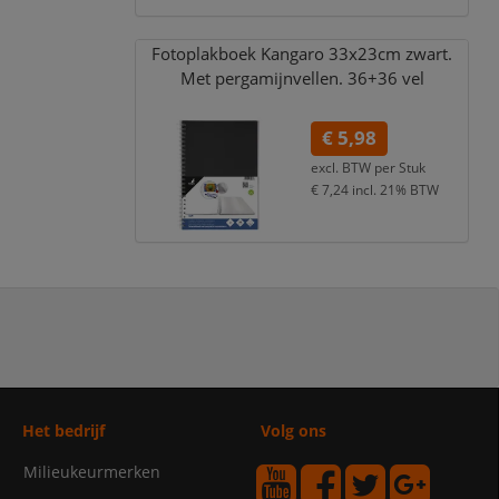
Fotoplakboek Kangaro 33x23cm zwart.
Met pergamijnvellen. 36+36 vel
€ 5,98
excl. BTW per
Stuk
€ 7,24
incl. 21% BTW
Het bedrijf
Volg ons
Milieukeurmerken