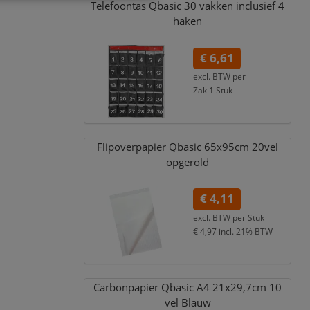
Telefoontas Qbasic 30 vakken inclusief 4
haken
€ 6,61
excl. BTW per
Zak 1 Stuk
€ 8,00
incl. 21% BTW
Flipoverpapier Qbasic 65x95cm 20vel
opgerold
€ 4,11
excl. BTW per
Stuk
€ 4,97
incl. 21% BTW
Carbonpapier Qbasic A4 21x29,
7cm 10
vel Blauw