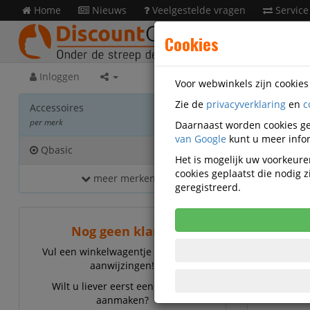
Home
Nieuws
Veelgestelde vragen
Service
Cookies
Inloggen
Voor webwinkels zijn cookie
Zie de
privacyverklaring
en
c
Acces
Accessoires
per merk
Daarnaast worden cookies ge
van Google
kunt u meer infor
Qbasic
1
Het is mogelijk uw voorkeuren
cookies geplaatst die nodig
meer merken...
Qbasic 
geregistreerd.
Nog geen klant?
Vul een winkelwagentje en volg de
aanwijzingen!
Wilt u liever eerst een account
aanmaken?