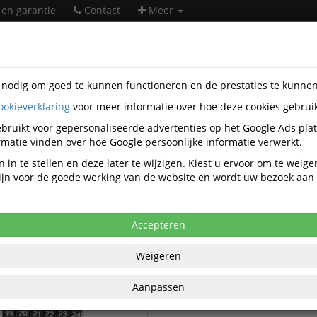
 en garantie
Contact
Meer
s nodig om goed te kunnen functioneren en de prestaties te kunne
ookieverklaring
voor meer informatie over hoe deze cookies gebrui
soires
Qbasic
bruikt voor gepersonaliseerde advertenties op het Google Ads pla
Qbasic accessoires
matie vinden over hoe Google persoonlijke informatie verwerkt.
 in te stellen en deze later te wijzigen. Kiest u ervoor om te weig
 zijn voor de goede werking van de website en wordt uw bezoek aa
Qbasic Smartphone accessoire
Smartphone en tablet
accessoires
Accepteren
Weigeren
Aanpassen