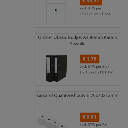
€ 38,37
excl. BTW per
1000 Vellen 1 Doos
€ 46,43
incl. 21% BTW
Ordner Qbasic Budget A4 80mm Karton
Gewolkt
€ 1,78
excl. BTW per
Stuk
€ 2,15
incl. 21% BTW
Kassarol Quantore houtvrij 76x70x12mm
€ 0,81
excl. BTW per
Rol