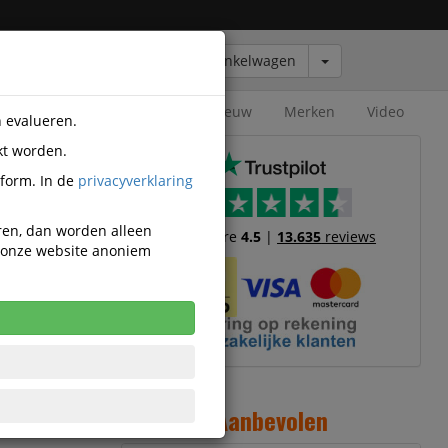
Winkelwagen
Outlet
Nieuw
Merken
Video
n evalueren.
kt worden.
tform. In de
privacyverklaring
eren, dan worden alleen
Trustscore
4.5
|
13.635
reviews
n onze website anoniem
s
1
Aanbevolen