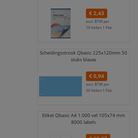
€ 2,43
excl. BTW per
10 Vellen 1 Pak
€ 2,94
incl. 21% BTW
Scheidingsstrook Qbasic 225x120mm 50
stuks blauw
€ 0,94
excl. BTW per
50 Vellen 1 Pak
€ 1,14
incl. 21% BTW
Etiket Qbasic A4 1.000 vel 105x74 mm
8000 labels