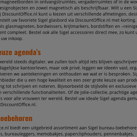
lasmagneetborden in ontvangstruimtes, vergaderruimtes of in de w
esignobjecten en zowel magnetisch als beschrijfbaar. Wilt u een Si
ij DiscountOffice.nl kunt u kiezen uit verschillende afmetingen, des
stelt uw favoriete Sigel glasbord via DiscountOffice.nl met korting
als glasmagneten, bordwissers, krijtmarkers, bordstiften en –reini
ent compleet. Bestel ook alle Sigel accessoires direct mee, zo kunt
 uw inkoop.
euze agenda’s
ereld steeds digitaler, we zullen toch altijd iets blijven opschrijven
 dagelijkse kantoorleven, maar ook privé, leggen we ideeën vast, or
hiveren we aantekeningen en onthouden we wat er is besproken. Sig
ieder die u een hoge kwaliteit en een zeer grote keuze aan prod
ng tot schrijven en noteren. Bijvoorbeeld de stijlvolle en exclusie
n verschillende functionaliteiten. Of de Jolie-collectie, prachtige ag
es voor alle vrouwen ter wereld. Bestel uw ideale Sigel agenda gema
 DiscountOffice.nl.
toebehoren
ce.nl biedt een uitgebreid assortiment aan Sigel bureau-toebehore
s, bureauleggers, memobakjes, papercliphouders, pennenbakjes,