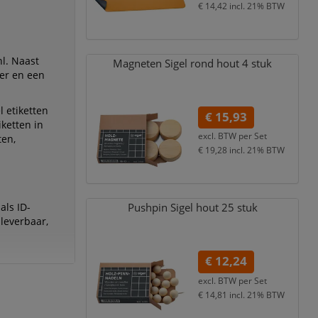
€ 14,42
incl. 21% BTW
nl. Naast
Magneten Sigel rond hout 4 stuk
ier en een
l etiketten
€ 15,93
iketten in
excl. BTW per
Set
ten,
€ 19,28
incl. 21% BTW
als ID-
Pushpin Sigel hout 25 stuk
leverbaar,
€ 12,24
excl. BTW per
Set
€ 14,81
incl. 21% BTW