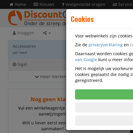
Home
Nieuws
Veelgestelde vragen
Service
Cookies
Inloggen
Voor webwinkels zijn cookie
Zie de
privacyverklaring
en
c
Acces
Accessoires
per merk
Daarnaast worden cookies ge
van Google
kunt u meer infor
Sigel
6
Het is mogelijk uw voorkeuren
cookies geplaatst die nodig
meer merken...
Sig
geregistreerd.
Nog geen klant?
Vul een winkelwagentje en volg de
aanwijzingen!
Wilt u liever eerst een account
aanmaken?