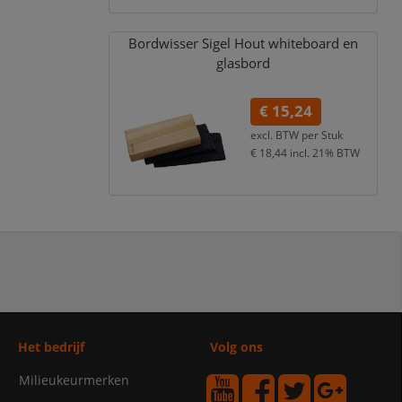
Bordwisser Sigel Hout whiteboard en
glasbord
€ 15,24
excl. BTW per
Stuk
€ 18,44
incl. 21% BTW
Het bedrijf
Volg ons
Milieukeurmerken