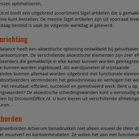
ssen optimaliseren.
ce.nl biedt een uitgebreid assortiment Sigel artikelen die u gemakk
ine kunt bestellen. De meeste Sigel artikelen zijn uit voorraad leve
daag besteld is vaak de volgende werkdag al geleverd.
nrichting
Balance heeft een akoestische oplossing ontwikkeld bij geluidsoverl
kantoortuinen. De verschillende akoestische elementen zijn zeer ef
beerders die gemakkelijk in elke kamer kunnen worden geïntegree
te kunnen worden ingebouwd. Als wandpanelen of vrijstaande
anden kunnen allemaal worden uitgebreid met functionele elemen
 absorbeerders verminderen het geluidsniveau en verhogen het wel
Het resultaat: efficiënt, succesvol en gemotiveerd werk. Bent u op
dingswanden? De akoestische scheidingswanden kunt u eenvoudig e
len bij DiscountOffice.nl. U kunt kiezen uit verschillende afmetinge
uren.
borden
gneetborden Artverum benadrukken niet alleen visueel de sfeer di
t muurverf en kantoormeubelen. Ze vullen het aan met functionali