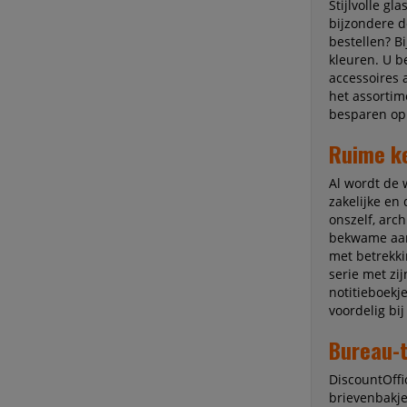
Stijlvolle g
bijzondere d
bestellen? B
kleuren. U be
accessoires 
het assortim
besparen op
Ruime k
Al wordt de w
zakelijke en
onszelf, arc
bekwame aanb
met betrekki
serie met zij
notitieboekj
voordelig bij
Bureau-
DiscountOffi
brievenbakje