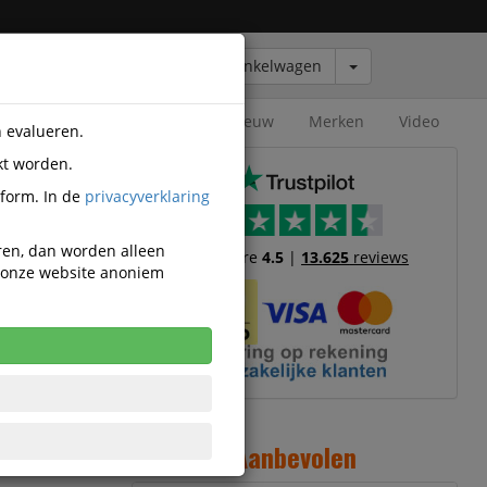
Winkelwagen
Outlet
Nieuw
Merken
Video
n evalueren.
kt worden.
tform. In de
privacyverklaring
eren, dan worden alleen
Trustscore
4.5
|
13.625
reviews
n onze website anoniem
6
Aanbevolen