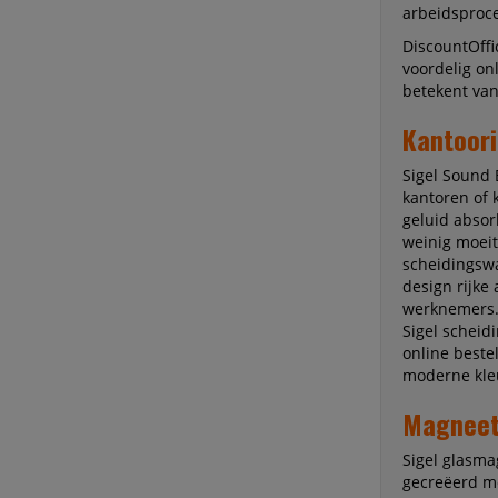
arbeidsproce
DiscountOffi
voordelig onl
betekent van
Kantoori
Sigel Sound 
kantoren of 
geluid absor
weinig moei
scheidingsw
design rijke
werknemers. 
Sigel schei
online bestel
moderne kle
Magneet
Sigel glasma
gecreëerd me