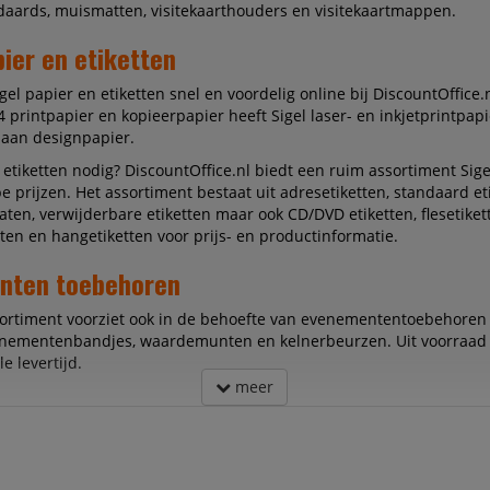
aards, muismatten, visitekaarthouders en visitekaartmappen.
pier en etiketten
igel papier en etiketten snel en voordelig online bij DiscountOffice.
4 printpapier en kopieerpapier heeft Sigel laser- en inkjetprintpap
 aan designpapier.
 etiketten nodig? DiscountOffice.nl biedt een ruim assortiment Sige
e prijzen. Het assortiment bestaat uit adresetiketten, standaard et
aten, verwijderbare etiketten maar ook CD/DVD etiketten, flesetiket
tten en hangetiketten voor prijs- en productinformatie.
nten toebehoren
sortiment voorziet ook in de behoefte van evenemententoebehoren 
enementenbandjes, waardemunten en kelnerbeurzen. Uit voorraad 
e levertijd.
meer