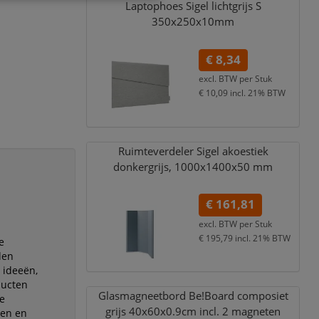
Laptophoes Sigel lichtgrijs S
350x250x10mm
€ 8,34
excl. BTW per
Stuk
€ 10,09
incl. 21% BTW
Ruimteverdeler Sigel akoestiek
donkergrijs,
1000x1400x50 mm
€ 161,81
excl. BTW per
Stuk
€ 195,79
incl. 21% BTW
e
den
 ideeën,
ducten
Glasmagneetbord Be!Board composiet
re
grijs 40x60x0.9cm incl. 2 magneten
ven en