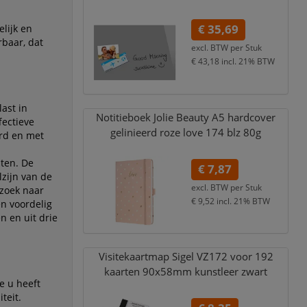
€ 35,69
elijk en
rbaar, dat
excl. BTW per
Stuk
€ 43,18
incl. 21% BTW
ast in
Notitieboek Jolie Beauty A5 hardcover
fectieve
gelinieerd roze love 174 blz 80g
rd en met
ten. De
€ 7,87
zijn van de
excl. BTW per
Stuk
 zoek naar
€ 9,52
incl. 21% BTW
n voordelig
n en uit drie
Visitekaartmap Sigel VZ172 voor 192
kaarten 90x58mm kunstleer zwart
e u heeft
teit.