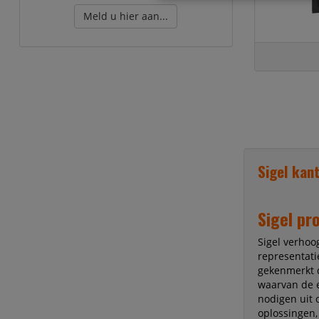
Meld u hier aan...
Sigel kan
Sigel pr
Sigel verhoog
representat
gekenmerkt d
waarvan de e
nodigen uit 
oplossingen,