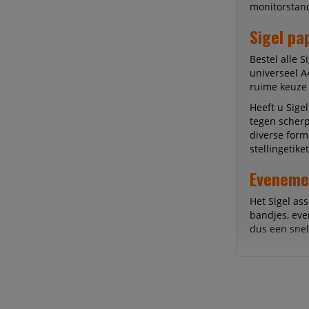
monitorstand
Sigel pa
Bestel alle S
universeel A
ruime keuze
Heeft u Sigel
tegen scherp
diverse form
stellingetike
Eveneme
Het Sigel as
bandjes, ev
dus een snell