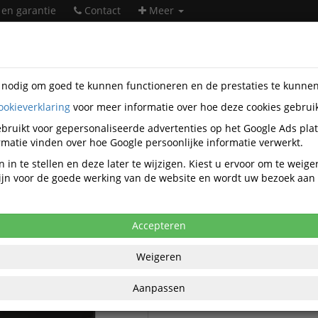
 en garantie
Contact
Meer
s nodig om goed te kunnen functioneren en de prestaties te kunne
ookieverklaring
voor meer informatie over hoe deze cookies gebrui
soires
Sigel
bruikt voor gepersonaliseerde advertenties op het Google Ads pla
Sigel accessoires
matie vinden over hoe Google persoonlijke informatie verwerkt.
 in te stellen en deze later te wijzigen. Kiest u ervoor om te weig
 zijn voor de goede werking van de website en wordt uw bezoek aa
Sigel Laptoptassen
el Computertassen
Accepteren
Weigeren
Aanpassen