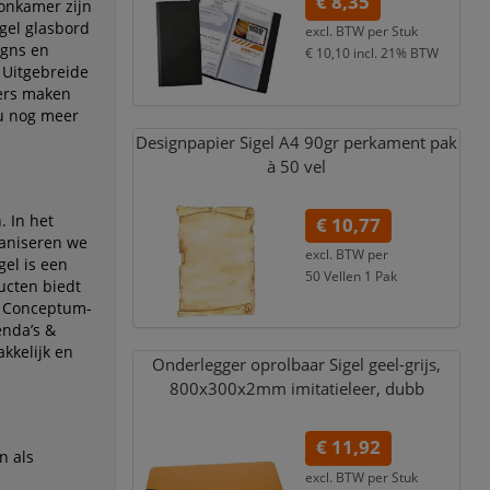
€ 8,35
oonkamer zijn
gel glasbord
excl. BTW per
Stuk
igns en
€ 10,10
incl. 21% BTW
. Uitgebreide
gers maken
 u nog meer
Designpapier Sigel A4 90gr perkament pak
à 50 vel
. In het
€ 10,77
ganiseren we
excl. BTW per
el is een
50 Vellen 1 Pak
ucten biedt
€ 13,03
incl. 21% BTW
ve Conceptum-
enda’s &
kkelijk en
Onderlegger oprolbaar Sigel geel-grijs,
800x300x2mm imitatieleer,
dubb
€ 11,92
n als
excl. BTW per
Stuk