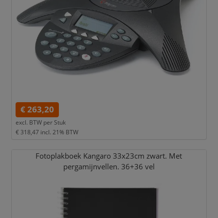
€ 263,20
excl. BTW per
Stuk
€ 318,47
incl. 21% BTW
Fotoplakboek Kangaro 33x23cm zwart. Met
pergamijnvellen. 36+36 vel