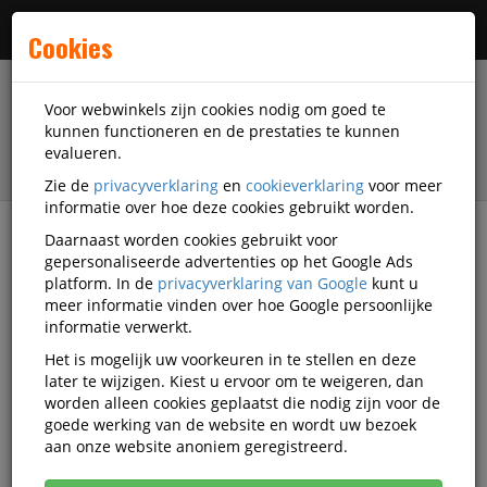
Menu
Cookies
Voor webwinkels zijn cookies nodig om goed te
kunnen functioneren en de prestaties te kunnen
evalueren.
Zie de
privacyverklaring
en
cookieverklaring
voor meer
informatie over hoe deze cookies gebruikt worden.
Daarnaast worden cookies gebruikt voor
filter
gepersonaliseerde advertenties op het Google Ads
platform. In de
privacyverklaring van Google
kunt u
Accessoires
NEUTRAL
meer informatie vinden over hoe Google persoonlijke
informatie verwerkt.
NEUTRAL accessoires
Het is mogelijk uw voorkeuren in te stellen en deze
later te wijzigen. Kiest u ervoor om te weigeren, dan
worden alleen cookies geplaatst die nodig zijn voor de
goede werking van de website en wordt uw bezoek
NEUTRAL Opbergsystemen
aan onze website anoniem geregistreerd.
opslagmedia