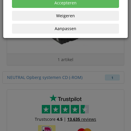
Accepteren
Weigeren
Aanpassen
1 artikel
NEUTRAL Opberg systemen CD (-ROM)
1
Trustscore
4.5
|
13.635
reviews