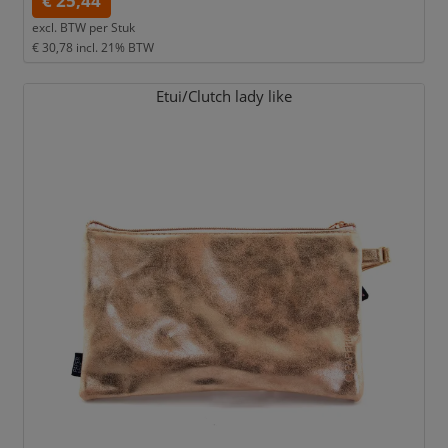
€ 25,44
excl. BTW per
Stuk
€ 30,78
incl. 21% BTW
Etui/
Clutch lady like