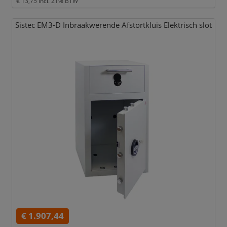
€ 13,75
incl. 21% BTW
Sistec EM3-D Inbraakwerende Afstortkluis Elektrisch slot
€ 1.907,44