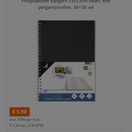
Fotoplakboek Kangaro 33x23cm zwart. Met
pergamijnvellen. 36+36 vel
€ 5,98
excl. BTW per
Stuk
€ 7,24
incl. 21% BTW