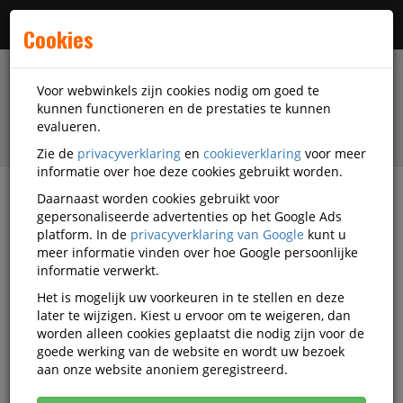
Menu
Cookies
Voor webwinkels zijn cookies nodig om goed te
kunnen functioneren en de prestaties te kunnen
evalueren.
Zie de
privacyverklaring
en
cookieverklaring
voor meer
informatie over hoe deze cookies gebruikt worden.
Daarnaast worden cookies gebruikt voor
filter
gepersonaliseerde advertenties op het Google Ads
platform. In de
privacyverklaring van Google
kunt u
Accessoires
D-Link
meer informatie vinden over hoe Google persoonlijke
informatie verwerkt.
D-Link accessoires
Het is mogelijk uw voorkeuren in te stellen en deze
later te wijzigen. Kiest u ervoor om te weigeren, dan
worden alleen cookies geplaatst die nodig zijn voor de
goede werking van de website en wordt uw bezoek
D-Link Datacommunicatie
aan onze website anoniem geregistreerd.