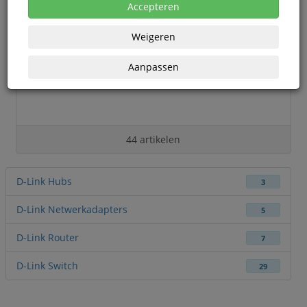
Accepteren
Weigeren
Aanpassen
44 artikelen
D-Link Hubs
3
D-Link Netwerkadapters
5
D-Link Router
7
D-Link Switch
29