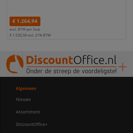
€ 1.264,94
excl. BTW per
Stuk
€ 1.530,58
incl. 21% BTW
Algemeen
Nieuws
Assortiment
DiscountOffice+